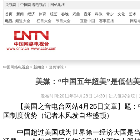
央视网
|
中国网络电视台
|
网站地图
首页
新闻
经济
体育
综艺
春晚
戏曲
音乐
科教
青少
文化
艺术
电视
频道大全
栏目大全
节目大全
直播中国
赛事直播
网络
中国网络电视台
>
新闻台
>
复兴评论
>
美媒：“中国五年超美”是低估
发布时间:2011年04月28日 14:30 |
进入复兴论坛
|
【美国之音电台网站4月25日文章】题：
国制度优势（记者木风发自华盛顿）
中国超过美国成为世界第一经济大国是当