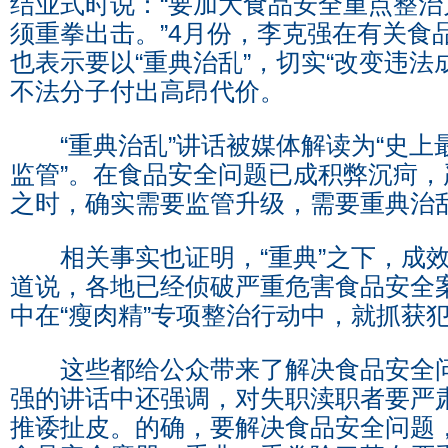
结业式时说：“要加大食品安全重点整
须重拳出击。”4月份，李克强在有关食
也表示要以“重典治乱”，切实“改变违法
不法分子付出高昂代价。
“重典治乱”讲话被媒体解读为“史上
监管”。在食品安全问题已成积弊沉疴
之时，确实需要监管升级，需要重典治
相关事实也证明，“重典”之下，成效“
道说，各地已经侦破严重危害食品安全案
中在“瘦肉精”专项整治行动中，就抓获犯
这些都给公众带来了解决食品安全问
强的讲话中还强调，对失职渎职者要严
推诿扯皮。的确，要解决食品安全问题