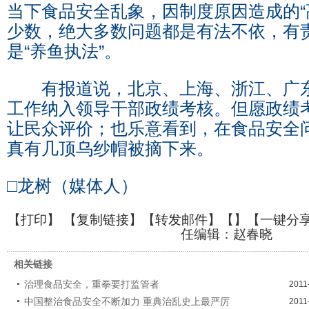
当下食品安全乱象，因制度原因造成的“
少数，绝大多数问题都是有法不依，有
是“养鱼执法”。
有报道说，北京、上海、浙江、广东
工作纳入领导干部政绩考核。但愿政绩
让民众评价；也乐意看到，在食品安全
真有几顶乌纱帽被摘下来。
□龙树（媒体人）
【
打印
】 【
复制链接
】【
转发邮件
】【
】
【一键分
任编辑：赵春晓
相关链接
治理食品安全，重拳要打监管者
2011
中国整治食品安全不断加力 重典治乱史上最严厉
2011