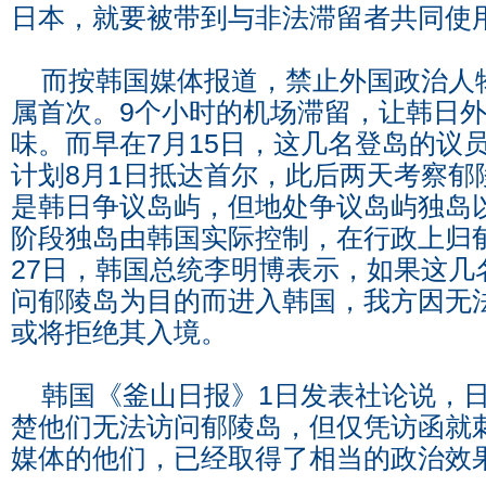
日本，就要被带到与非法滞留者共同使
而按韩国媒体报道，禁止外国政治人
属首次。9个小时的机场滞留，让韩日
味。而早在7月15日，这几名登岛的议
计划8月1日抵达首尔，此后两天考察郁
是韩日争议岛屿，但地处争议岛屿独岛以
阶段独岛由韩国实际控制，在行政上归
27日，韩国总统李明博表示，如果这几
问郁陵岛为目的而进入韩国，我方因无
或将拒绝其入境。
韩国《釜山日报》1日发表社论说，日
楚他们无法访问郁陵岛，但仅凭访函就
媒体的他们，已经取得了相当的政治效