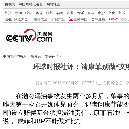
央视网
|
中国网络电视台
|
网站地图
首页
新闻
经济
体育
综艺
春晚
戏曲
音乐
科教
青少
文化
艺术
电视
频道大全
栏目大全
节目大全
直播中国
赛事直播
网络
中国网络电视台
>
新闻台
>
复兴评论
>
环球时报社评：请康菲别做“文
发布时间:2011年08月26日 07:58 |
进入复兴论坛
|
在渤海漏油事故发生两个多月后，肇事的
昨天第一次召开媒体见面会，记者问康菲能否
司)设立赔偿基金承担漏油责任，康菲石油中
说，“康菲和BP不能做对比”。