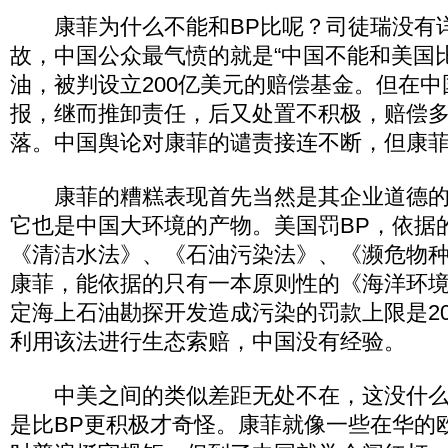
康菲为什么不能和BP比呢？司徒瑞没有
故，中国公众最气愤的就是“中国不能和美国比
油，被判设立200亿美元的赔偿基金。但在
报，继而推卸责任，后又处置不积极，赔偿
落。中国舆论对康菲的谴责接连不断，但康菲
康菲的糟糕表现首先当然是其企业道德的
它也是中国大环境的产物。美国罚BP，依据
《清洁水法》、《石油污染法》、《濒危物
康菲，能依据的只有一本原则性的《海洋环
定海上石油勘探开发造成污染的罚款上限是2
利用该法进行生态索赔，中国没有经验。
中美之间的类似差距无处不在，这没什么
是比BP更积极才奇怪。康菲就像一些在华的