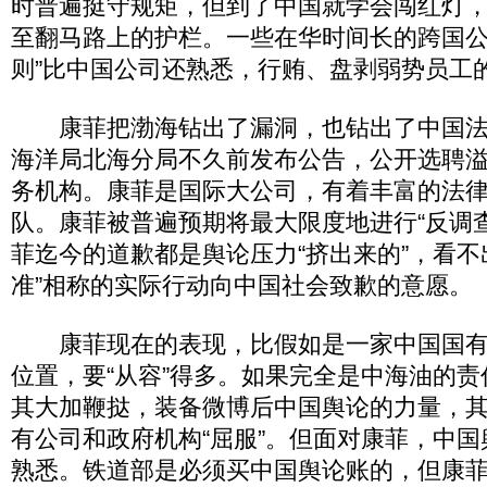
时普遍挺守规矩，但到了中国就学会闯红灯
至翻马路上的护栏。一些在华时间长的跨国公
则”比中国公司还熟悉，行贿、盘剥弱势员工
康菲把渤海钻出了漏洞，也钻出了中国法
海洋局北海分局不久前发布公告，公开选聘
务机构。康菲是国际大公司，有着丰富的法
队。康菲被普遍预期将最大限度地进行“反调查
菲迄今的道歉都是舆论压力“挤出来的”，看不
准”相称的实际行动向中国社会致歉的意愿。
康菲现在的表现，比假如是一家中国国有
位置，要“从容”得多。如果完全是中海油的
其大加鞭挞，装备微博后中国舆论的力量，
有公司和政府机构“屈服”。但面对康菲，中
熟悉。铁道部是必须买中国舆论账的，但康