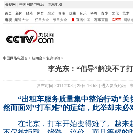
央视网
|
中国网络电视台
|
网站地图
首页
新闻
经济
体育
综艺
春晚
戏曲
音乐
科教
青少
文化
艺术
电视
频道大全
栏目大全
节目大全
直播中国
赛事直播
网络
中国网络电视台
>
新闻台
>
复兴评论
>
李光东：“倡导”解决不了
发布时间:2011年08月29日 16:58 |
进入复兴论坛
|
“出租车服务质量集中整治行动”关
然而面对“打车难”的症结，此举却未必
在北京，打车开始变得难了。越来越
不仅被拒载、绕路、议价，而且等候的