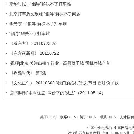
京华时报：“倡导”解决不了打车难
北京打车愈发艰难 “倡导”解决不了问题
李光东：“倡导”解决不了打车难
“倡导”解决不了打车难
《看东方》 20110723 2/2
《东方夜新闻》 20110722
[视频]北京 关注出租车行业：高额份子钱 司机挣钱辛苦
《裸婚时代》 第6集
《文化正午》 20110605 “我们的婚礼”系列节目 百味份子钱
[新闻周刊]本周视点: 高价下的“减法”（2011.05.14）
关于CCTV
|
联系CCTV
|
关于CNTV
|
联系CNTV
|
人才招聘
中国中央电视台 中国网络电
违法和不良信息举报
京ICP证060535号