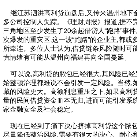
继江苏泗洪高利贷崩盘后,又传来温州地下金
多公司控制人失踪。《理财周报》报道,据不完
三角地区至少发生了20余起借贷人“跑路”事
次爆发的重灾区,这一波“跑路”的企业主,都
所牵连。多位人士认为,借贷链条风险随时可
慌情绪有可能从温州向福建再向全国蔓延。
可以说,高利贷的脓包已经很大,其风险已经
始整顿治理都难说不会引发一定风险。当然,
藏的风险更大。高额利息重压之下,如果高利
量的民间借贷资金血本无归,进而可能引发系
家金融安全及社会稳定。
现在已经到了痛下决心挤掉高利贷这个脓包的
尽量降低整治风险,需要有很大的决心、耐心