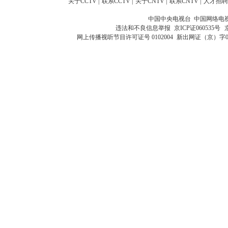
关于CCTV
|
联系CCTV
|
关于CNTV
|
联系CNTV
|
人才招聘
中国中央电视台 中国网络电
违法和不良信息举报
京ICP证060535号
网上传播视听节目许可证号 0102004
新出网证（京）字0