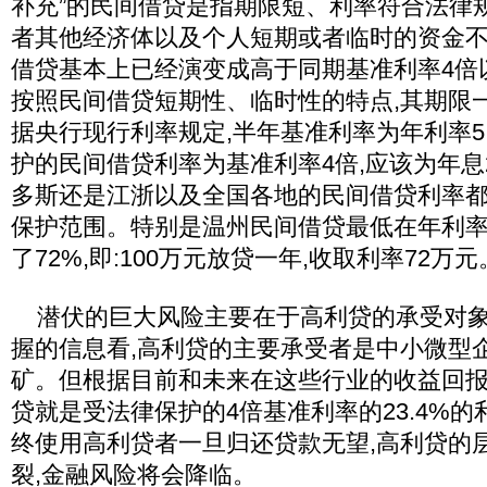
补充”的民间借贷是指期限短、利率符合法律
者其他经济体以及个人短期或者临时的资金
借贷基本上已经演变成高于同期基准利率4倍
按照民间借贷短期性、临时性的特点,其期限
据央行现行利率规定,半年基准利率为年利率5.
护的民间借贷利率为基准利率4倍,应该为年息2
多斯还是江浙以及全国各地的民间借贷利率
保护范围。特别是温州民间借贷最低在年利率3
了72%,即:100万元放贷一年,收取利率72万
潜伏的巨大风险主要在于高利贷的承受对象
握的信息看,高利贷的主要承受者是中小微型
矿。但根据目前和未来在这些行业的收益回报
贷就是受法律保护的4倍基准利率的23.4%
终使用高利贷者一旦归还贷款无望,高利贷的
裂,金融风险将会降临。