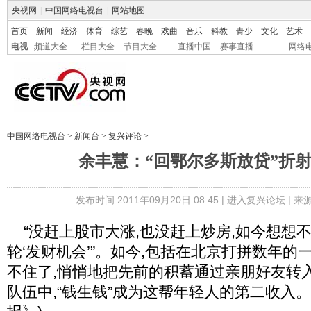
央视网
|
中国网络电视台
|
网站地图
首页
新闻
经济
体育
综艺
春晚
戏曲
音乐
科教
青少
文化
艺术
电视
频道大全
栏目大全
节目大全
直播中国
赛事直播
网络
中国网络电视台
>
新闻台
>
复兴评论
>
余丰慧：“回鄂尔多斯放贷”折
发布时间:2011年09月20日 08:45 |
进入复兴论坛
| 
“没赶上股市大涨,也没赶上炒房,如今想想
轮‘发财机会’”。如今,包括在北京打拼数年的
不住了,悄悄地把先前的积蓄通过亲朋好友转
队伍中,“钱生钱”成为这帮年轻人的第二收入。