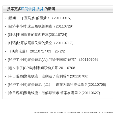
搜索更多
民间借贷
放贷
的新闻
[新闻1+1]“宝马乡”的噩梦！（20110915）
[经济半小时]珠三角钱荒调查（20110729）
[对话]中国医改的陕西样本(20110724)
[对话]让开放照耀民营的天空（20110717）
《谈商论道》 20110717 03：25 2/2
[经济半小时]聚焦钱流(六):问诊中国式“钱荒” （20110709）
[老左来了]CPI与利率间联动关系 20110708
[今日观察]聚焦钱流：谁制造了高利贷？(20110706)
[经济半小时]聚焦钱流（二）：谁在为高利贷买单？(20110705)
[今日观察]聚焦钱流：破解融资难 答案在哪里？(20110627)