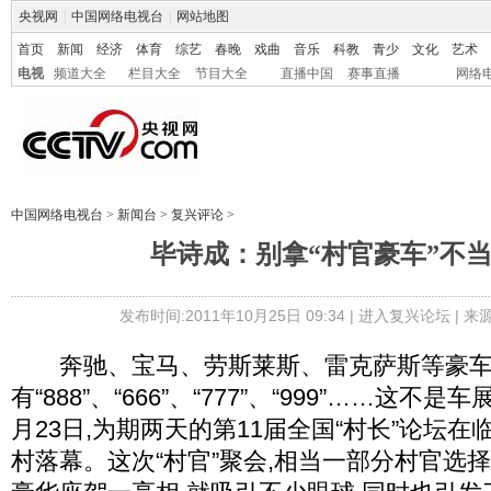
央视网
|
中国网络电视台
|
网站地图
首页
新闻
经济
体育
综艺
春晚
戏曲
音乐
科教
青少
文化
艺术
电视
频道大全
栏目大全
节目大全
直播中国
赛事直播
网络
中国网络电视台
>
新闻台
>
复兴评论
>
毕诗成：别拿“村官豪车”不
发布时间:2011年10月25日 09:34 |
进入复兴论坛
| 
奔驰、宝马、劳斯莱斯、雷克萨斯等豪车随
有“888”、“666”、“777”、“999”……这不
月23日,为期两天的第11届全国“村长”论坛
村落幕。这次“村官”聚会,相当一部分村官选