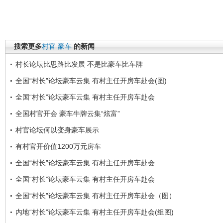
搜索更多
村官
豪车
的新闻
村长论坛比思路比发展 不是比豪车比车牌
全国“村长”论坛豪车云集 有村主任开房车赴会(图)
全国“村长”论坛豪车云集 有村主任开房车赴会
全国村官开会 豪车牛牌云集“炫富”
村官论坛何以变身豪车展示
有村官开价值1200万元房车
全国“村长”论坛豪车云集 有村主任开房车赴会
全国“村长”论坛豪车云集 有村主任开房车赴会
全国“村长”论坛豪车云集 有村主任开房车赴会（图）
内地“村长”论坛豪车云集 有村主任开房车赴会(组图)