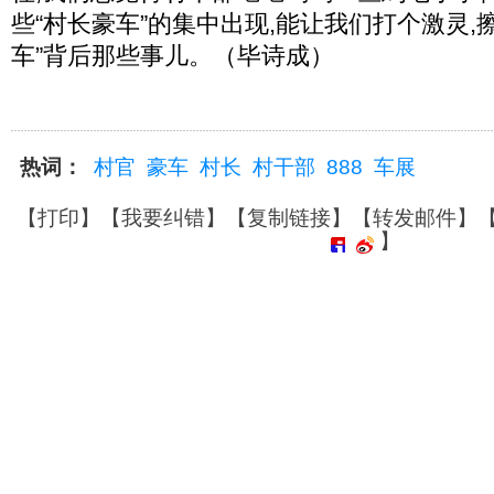
些“村长豪车”的集中出现,能让我们打个激灵,
车”背后那些事儿。（毕诗成）
热词：
村官
豪车
村长
村干部
888
车展
【
打印
】【
我要纠错
】【
复制链接
】【
转发邮件
】
】