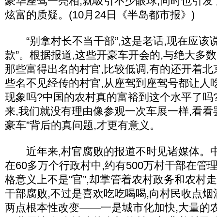
豪华座驾一亮相,就吸引不少眼球,同时也引
炫富的质疑。(10月24日《半岛都市报》)
“别拿村长不当干部”,这是老话,现在应该说
款”。根据报道,这些开豪车开会的,与绝大多
那些富得出名的村官,比较低调,有的还开着北
些名不见经传的村官,从座驾到座驾号都让人
现象吗?中国的农村真的富裕到这个水平了吗
来,我们就没有理由像参观一次车展一样,看看
豪车”背后的真问题,才更有意义。
近年来,村官腐败的报道不时见诸媒体。中
在60多万个行政村中,约有500万村干部在管
格意义上不是“官”,却掌管着农村政务和农村
干部腐败,不过是喜欢吃吃喝喝,向村民收点烟
两点根本性改变——一是城市化加快,大量的