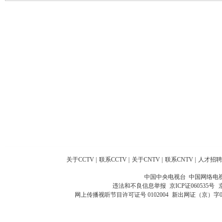
关于CCTV
|
联系CCTV
|
关于CNTV
|
联系CNTV
|
人才招聘
中国中央电视台 中国网络电
违法和不良信息举报
京ICP证060535号
网上传播视听节目许可证号 0102004
新出网证（京）字0