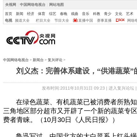
央视网
|
中国网络电视台
|
网站地图
首页
新闻
经济
体育
综艺
春晚
戏曲
音乐
科教
青少
文化
艺术
电视
频道大全
栏目大全
节目大全
直播中国
赛事直播
网络
中国网络电视台
>
新闻台
>
复兴评论
>
刘义杰：完善体系建设，“供港蔬菜”
发布时间:2011年10月31日 09:23 |
进入复兴论坛
在绿色蔬菜、有机蔬菜已被消费者所熟知
三角地区部分超市又开辟了一个新的蔬菜专区
费者青睐。（10月30日《人民日报》）
鲁迅写过，中国北方的大白菜系上红头绳