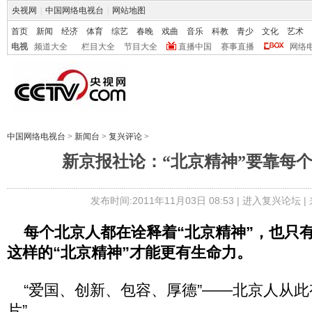
央视网
|
中国网络电视台
|
网站地图
首页
新闻
经济
体育
综艺
春晚
戏曲
音乐
科教
青少
文化
艺术
电视
频道大全
栏目大全
节目大全
直播中国
赛事直播
网络
中国网络电视台
>
新闻台
>
复兴评论
>
新京报社论：“北京精神”要靠每
发布时间:2011年11月03日 08:53 |
进入复兴论坛
|
每个北京人都在诠释着“北京精神”，也只
这样的“北京精神”才能更有生命力。
“爱国、创新、包容、厚德”——北京人从此
片”。