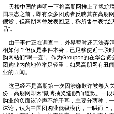
天梭中国的声明一下将高朋网推上了尴尬境
国表态之前，即有众多团购者反映其在高朋
假货，但高朋网曾发表回应，称所售手表“经
品”。
由于事件正在调查中，外界暂时还无法弄清这
相如何？但仅是事件本身，已足够使近一段
购网站们“喝一壶”。作为Groupon的在华合
团购业内的地位举足轻重，如果高朋网有丑
业的丑闻。
这已经不是高朋第一次因涉嫌欺诈被卷入关
份，高朋网即因“微博抽奖造假”而道歉。一
购业的负面议论声不绝于耳，主要分两种，
沫论，认为中国团购业低级模仿，一哄而上