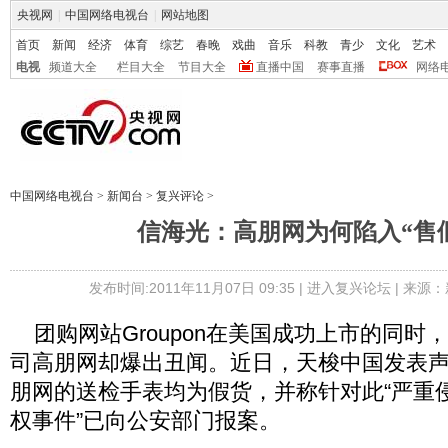
央视网
|
中国网络电视台
|
网站地图
首页
新闻
经济
体育
综艺
春晚
戏曲
音乐
科教
青少
文化
艺术
电视
频道大全
栏目大全
节目大全
直播中国
赛事直播
网络
中国网络电视台
>
新闻台
>
复兴评论
>
信海光：高朋网为何陷入“售
发布时间:2011年11月07日 09:35 |
进入复兴论坛
| 来源：
团购网站Groupon在美国成功上市的同时
司高朋网却爆出丑闻。近日，天梭中国发表
朋网的送检手表均为假货，并称针对此“严重
权事件”已向公安部门报案。