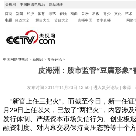
央视网
|
中国网络电视台
|
网站地图
首页
新闻
经济
体育
综艺
春晚
戏曲
音乐
科教
青少
文化
艺术
电视
频道大全
栏目大全
节目大全
直播中国
赛事直播
网络
中国网络电视台
>
新闻台
>
复兴评论
>
皮海洲：股市监管“豆腐形象”
发布时间:2011年11月23日 13:50 |
进入复兴论坛
| 来源：
“新官上任三把火”。而截至今日，新一任证
月29日上任以来，已放了“两把火”，内容涉
发行体制、严惩资本市场失信行为、创业板
融资制度、对内幕交易保持高压态势等十个