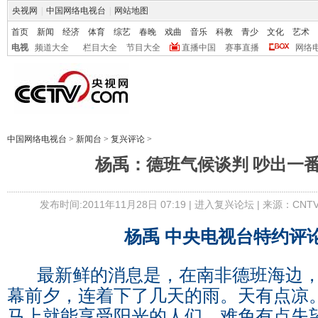
央视网
|
中国网络电视台
|
网站地图
首页
新闻
经济
体育
综艺
春晚
戏曲
音乐
科教
青少
文化
艺术
电视
频道大全
栏目大全
节目大全
直播中国
赛事直播
网络
中国网络电视台
>
新闻台
>
复兴评论
>
杨禹：德班气候谈判 吵出一
发布时间:2011年11月28日 07:19 |
进入复兴论坛
| 来源：CNT
杨禹 中央电视台特约评
最新鲜的消息是，在南非德班海边，
幕前夕，连着下了几天的雨。天有点凉
马上就能享受阳光的人们，难免有点失