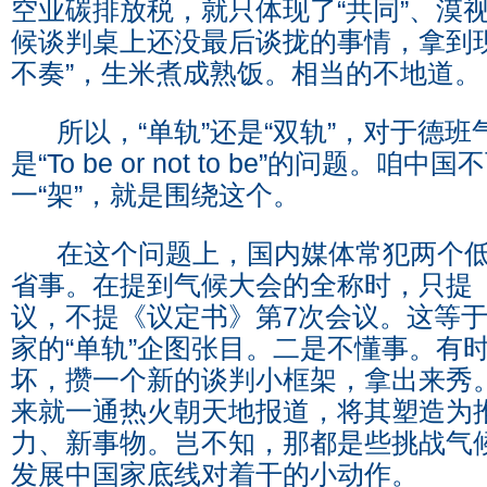
空业碳排放税，就只体现了“共同”、漠视
候谈判桌上还没最后谈拢的事情，拿到
不奏”，生米煮成熟饭。相当的不地道。
所以，“单轨”还是“双轨”，对于德班
是“To be or not to be”的问题。
一“架”，就是围绕这个。
在这个问题上，国内媒体常犯两个低
省事。在提到气候大会的全称时，只提《
议，不提《议定书》第7次会议。这等
家的“单轨”企图张目。二是不懂事。有
坏，攒一个新的谈判小框架，拿出来秀
来就一通热火朝天地报道，将其塑造为
力、新事物。岂不知，那都是些挑战气
发展中国家底线对着干的小动作。