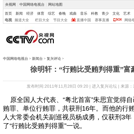
央视网
|
中国网络电视台
|
网站地图
首页
新闻
经济
体育
综艺
春晚
戏曲
音乐
科教
青少
文化
艺术
电视
频道大全
栏目大全
节目大全
直播中国
赛事直播
网络
中国网络电视台
>
新闻台
>
复兴评论
>
徐明轩：“行贿比受贿判得重”富
发布时间:2011年11月28日 09:20 |
进入复兴论坛
| 来源：
原全国人大代表、“粤北首富”朱思宜觉得自
贿罪、单位行贿罪，共获刑16年。而他的行
人大常委会机关副巡视员杨成勇，仅获刑3年
了“行贿比受贿判得重”一说。