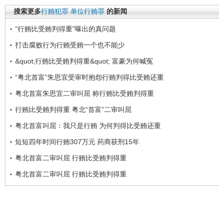
搜索更多
行贿犯罪
单位行贿罪
的新闻
“行贿比受贿判得重”曝出的真问题
打击腐败行为行贿受贿一个也不能少
&quot;行贿比受贿判得重&quot; 富豪为何喊冤
“粤北首富”朱思宜受审时抱怨行贿判得比受贿还重
粤北首富朱思宜二审叫屈 称行贿比受贿判得重
行贿比受贿判得重 粤北“首富”二审叫屈
粤北首富叫屈：我只是行贿 为何判得比受贿还重
短短四年时间行贿307万元 药商获刑15年
粤北首富二审叫屈 行贿比受贿判得重
粤北首富二审叫屈 行贿比受贿判得重