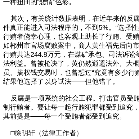
一种扭曲的“悲情”色彩。
其次，有关统计数据表明，在近年来的反腐
件真正能进入司法程序的，不到5%。“选择性
行贿者侥幸心理，也客观上助长了行贿、受贿
如郴州市官场腐败案中，商人黄生福先后向
行贿共达244.8万元，在煤矿承包、司法诉
法利益。曾被枪决了，黄仍然逍遥法外。大
员、搞权钱交易时，也曾想过“究竟有多少行
结果他选择了以身试法——但他错了。
反腐是一项系统的社会工程。打击官员受贿
制行贿者。要让每一起行贿犯罪都受到追究
其前提是——每一个受贿者都受到追究。
□徐明轩（法律工作者）