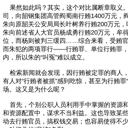
果然如此吗？其实，这个对比属断章取义。
司，向韶钢集团高管阎蜀南行贿1400万元，
朱向原韶关公安局局长叶树养行贿200万元
朱向前述省人大官员杨成勇行贿20万元，牟
位，而杨则被判三缓四……综合来看，受贿
而朱犯的两项罪行——行贿罪、单位行贿罪
内，所以朱的“叫冤”难以成立。
检索新闻就会发现，因行贿被定罪的商人，
有人对“行贿者被抓”感到吃惊，甚至为行贿罪
场。这又是为什么呢？
首先，个别公职人员利用手中掌握的资源和
和资源配置中，谋求不当利益。这也导致某
动去行贿官员，搞权钱交易；也容易使得不