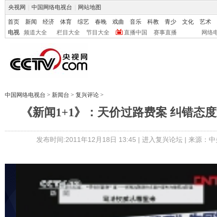
央视网
|
中国网络电视台
|
网站地图
首页
新闻
经济
体育
综艺
春晚
戏曲
音乐
科教
青少
文化
艺术
电视
频道大全
栏目大全
节目大全
直播中国
赛事直播
网络
中国网络电视台
>
新闻台
>
复兴评论
>
《新闻1+1》：天价过路费案 纠错态
发布时间:2011年12月18日 13:45 |
进入复兴论坛
| 来源：中