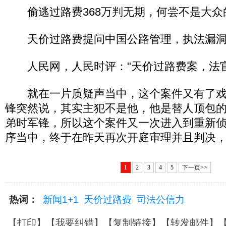
偷逃过路费368万判无期，何尝不是大众
天价过路费提问中国公路管理，执法漏洞
人民网，人民时评："天价过路费案，法官
就在一片质疑声当中，这个案件又有了戏
锋突然说，其实主犯不是他，他是替人顶包
弟时军锋，所以这个案件又一次进入到重新
序当中，终于在昨天再次开庭审理并且判决
1
2
3
4
5
下一页>>
热词：
新闻1+1
天价过路费
司法公信力
【
打印
】【
我要纠错
】【
复制链接
】【
转发邮件
】