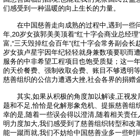
们感受到一种温暖的向上生长的力量。
在中国慈善走向成熟的过程中,遇到一些问
年,20岁女孩郭美美顶着“红十字会商业总经理
富,“三天毁掉红会百年”(红十字会常务副会长赵
岁女孩卢星宇因年纪轻轻就身兼数项要职而遭网
服务的中非希望工程项目也饱受质疑；这一年
的天价餐费、强制收取会费、账目不够透明等
慈善组织的公信力遭遇大挫,社会各界的捐赠
其实,如果从积极的角度加以解读,正视发
题和不足,恰恰是化解形象危机、提振慈善组
幸的是,随着一些误会得以澄清,随着相关责任
明力度加大,我们感受到了慈善组织转型和改
能一蹴而就,我们不妨给中国慈善业多一些时间