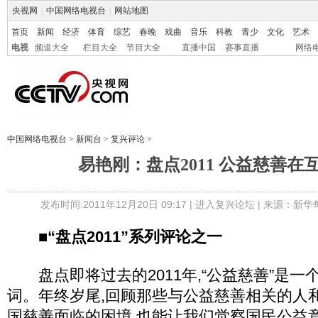
央视网
|
中国网络电视台
|
网站地图
首页
新闻
经济
体育
综艺
春晚
戏曲
音乐
科教
青少
文化
艺术
电视
频道大全
栏目大全
节目大全
直播中国
赛事直播
网络
中国网络电视台
>
新闻台
>
复兴评论
>
易艳刚：盘点2011 公益慈善在
发布时间:2011年12月20日 09:17 |
进入复兴论坛
| 来源：新华
■“盘点2011”系列评论之一
盘点即将过去的2011年,“公益慈善”是一
词。年终岁尾,回顾那些与公益慈善相关的人
国慈善面临的困境,也能让我们觉察国民公益