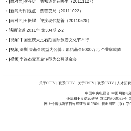
[面对面]濮存昕：我知道光在哪里（20111127）
[新闻周刊]视点：慈善变局（20111022）
[面对面]王振耀：迎接现代慈善（20110529）
谈商论道 2011年 第304期 2-2
[视频]中国重庆大足石刻国际旅游文化节举行
[视频]深圳 壹基金转型为公募：原始基金5000万元 企业家助阵
[视频]李连杰壹基金转型为公募基金会
关于CCTV
|
联系CCTV
|
关于CNTV
|
联系CNTV
|
人才招聘
中国中央电视台 中国网络电
违法和不良信息举报
京ICP证060535号
网上传播视听节目许可证号 0102004
新出网证（京）字0