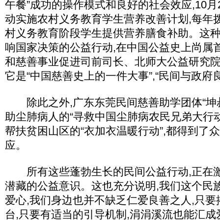
午餐”成功的操作模式和良好的社会效应,10月
动实施农村义务教育学生营养改善计划,每年拨
村义务教育阶段学生提供营养膳食补助。这
响国家决策的公益行动,在中国公益史上尚属
和慈善事业促进司前司长、北师大公益研究
它是“中国慈善史上的一件大事”,“民间与政府
除此之外,广东东莞民间慈善助学团体“坤叔
助尘肺病人的“寻救中国尘肺病农民兄弟大行动
帮扶贫困山区的“衣加衣温暖行动”,都得到了
应。
所有这些蓬勃生长的民间公益行动,正在激
潜藏的公益意识。这也充分说明,我们这个民
爱心,我们身边也并不缺乏仁爱良善之人,只
台,只要有适当的引导机制,涓涓溪流也能汇成