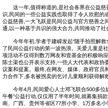
这一年,值得称道的,是社会各界在公益慈
识,民间的一些公益实践也取得了令人欣慰的
公益慈善,一大飞跃是民间公益与官方慈善之
通,以一种基于共识的强大合力,共同推动了社
今年年初,学者于建嵘发起“随手拍照解救乞
了民间公益行动的第一波热浪。关爱儿童是社
项活动不仅得到数万网友和壹基金的积极响应
陈士渠也公开表示支持,一些人大代表和政协
议案和提案。最终,在网友、媒体、政府官员
力合作下,多名被拐卖的乞讨儿童顺利获得解
今年4月,民间爱心人士邓飞联合500多位
午餐”公益行动,仅仅用了半年时间,就募集捐款近
南、广西、贵州等省区77所小学、1万多名小