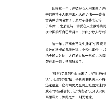
回眸这一年，你被好心人用来做了许多善
字的微博令无数中国人认识了他——香港
官员截访两名女子，最后令县委书记等一干
子事件”，之后更与一群爱心人士微博共同
变中国的平台已经诞生，并由少数人行动
这一年，距离鲁迅先生批评的“围观”现
多数的状况却几无改观，小悦悦事件中，
的全民大讨论，人们通过这一形式，尽情
智在那一刻，彻底解放了。
“微时代”真的扑面而来了，尽管许多保
慎”，但你的“微”猛，令机关和机关人不
迅速建立一座与网民乃至网上社团沟通的
观者”掌握话语权，让“为官者”充分认识
高领导力，除此之外，别无他途。