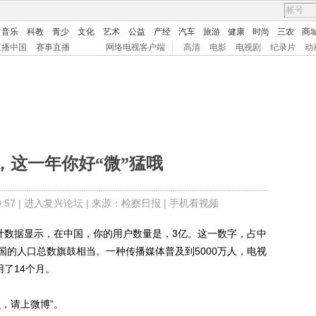
音乐
科教
青少
文化
艺术
公益
产经
汽车
旅游
健康
时尚
三农
商
直播中国
赛事直播
网络电视客户端
|
高清
电影
电视剧
纪录片
动
，这一年你好“微”猛哦
57 |
进入复兴论坛
| 来源：检察日报 |
手机看视频
数据显示，在中国，你的用户数量是，3亿。这一数字，占中
美国的人口总数旗鼓相当。一种传播媒体普及到5000万人，电视
用了14个月。
，请上微博”。