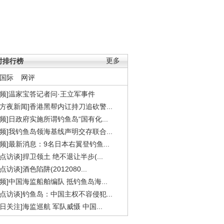
时排行榜
更多
国际
网评
视频]温家宝答记者问·王立军事件
东方夜新闻]香港黑帮内讧持刀追砍警...
视频]日政府实施所谓钓鱼岛“国有化...
视频]我钓鱼岛领海基线声明交存联合...
视频]最新消息：9名日本右翼登钓鱼...
焦点访谈]捍卫领土 绝不退让半步(...
点访谈]酒色陷阱(2012080...
视频]中国海监船舶编队 抵钓鱼岛海...
焦点访谈]钓鱼岛：中国主权不容侵犯...
今日关注]海监巡航 军队威慑 中国...