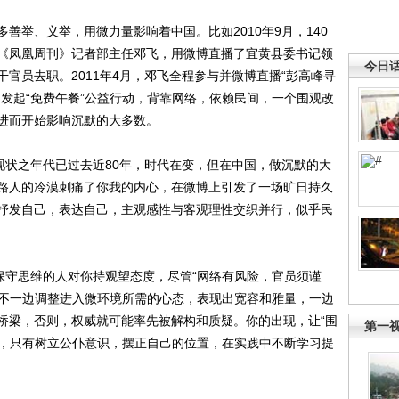
举、义举，用微力量影响着中国。比如2010年9月，140
《凤凰周刊》记者部主任邓飞，用微博直播了宜黄县委书记领
今日
官员去职。2011年4月，邓飞全程参与并微博直播“彭高峰寻
发起“免费午餐”公益行动，背靠网络，依赖民间，一个围观改
进而开始影响沉默的大多数。
状之年代已过去近80年，时代在变，但在中国，做沉默的大
路人的冷漠刺痛了你我的内心，在微博上引发了一场旷日持久
抒发自己，表达自己，主观感性与客观理性交织并行，似乎民
守思维的人对你持观望态度，尽管“网络有风险，官员须谨
得不一边调整进入微环境所需的心态，表现出宽容和雅量，一边
桥梁，否则，权威就可能率先被解构和质疑。你的出现，让“围
第一
到，只有树立公仆意识，摆正自己的位置，在实践中不断学习提