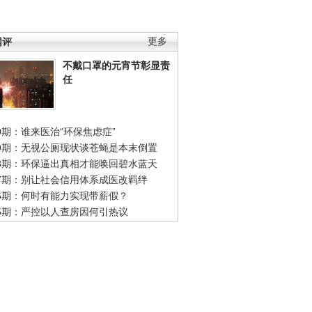
网评
更多
不戴口罩的元宵节彰显责
任
0期：谁来医治“环保焦虑症”
49期：无视公厕现状谈苍蝇是本末倒置
48期：环保逼出真相才能唤回碧水蓝天
47期：别让社会信用体系成医改羁绊
46期：何时有能力实现带薪假？
45期：严控以人查房因何引热议