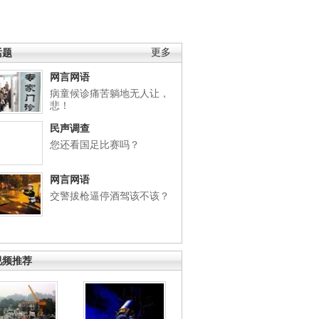
话题
更多
网言网语
病童候诊痛苦躺地无人让，
悲！
民声调查
您还看国足比赛吗？
网言网语
交警拔枪逼停酒驾该不该？
视频推荐