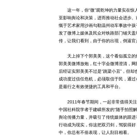
这一年，你“微”观乾坤的力量实在惊
至影响舆论和决策，进而推动社会进步。
慨于艺术家用沙画勾勒温州动车事故中孩
发了微博上媒体及民众对铁路部门铺天盖
传，让我们看到，由于你的出现，倒逼官
天上掉下个郭美美，这个看似孤立的炫
郭美美微博放炮，红十字会微博澄清，网
后经证实郭美美不过是“跳梁小丑”，但却
成功度过信任危机，必须取信于民，通过
是最行之有效便捷的工具和平台。
2011年春节期间，一起非常值得关注
中国社科院学者于建嵘所发的“随手拍照
舆论传播力量，并吸引了传统媒体的跟进
行动成为现实，你这把双刃剑，驾驭得好
中，你总有不俗表现，让人刮目相看。