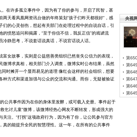
人。在许多孤立事件中，因为有了你的参与，开启了民智，甚
前两天看凤凰网资讯台做的年终策划“孩子们昨天都很好”，感
央视
子们的心灵创伤，想起有关部门在处理过程中的自说自话，引
地的愤怒追问和揭露，“至于你信不信，我反正信”的戏谑流
员冷静思考，不说套话说真话，不说官话说人话。
富女故事，实则是公益慈善类组织已然丧失公信力的表现，
第65
民微博求真相，相关部门介入调查，微博实时公布结果，虽然
第6
也同时摊开一个显而易见的道理:像红会这样的社会组织，想要
第6
各种方式和渠道加强与公众的交流和沟通。而你，无疑被验证
第6
第6
第6
的公共事件因为在你的身体里发酵，或可载入史册。事件起于
解救乞讨儿童”微博，该微博经热心网友不断转发，形成强大的
与关注。“打拐”这项政府行为，因为有了你，让公民参与官方
，真的能提升全民的智慧理性。这一年，在所有的公共事件