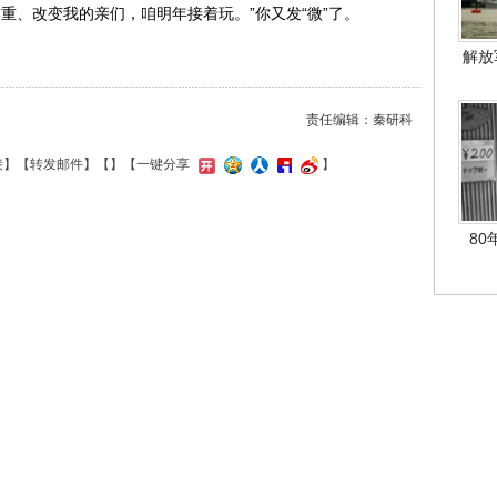
、改变我的亲们，咱明年接着玩。”你又发“微”了。
解放
责任编辑：秦研科
接
】【
转发邮件
】【
】
【一键分享
】
80