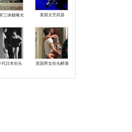
美国太空武器
军三体舰曝光
年代日本街头
英国男女街头醉酒