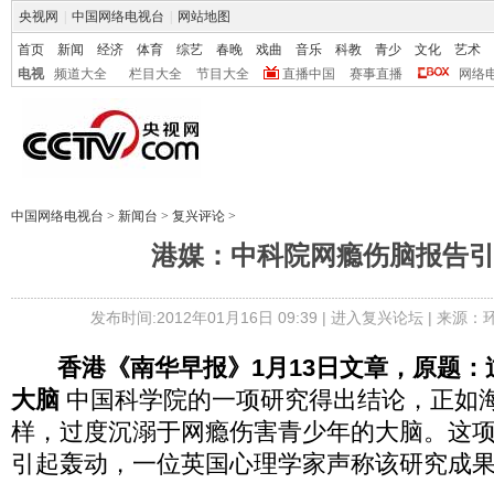
央视网
|
中国网络电视台
|
网站地图
首页
新闻
经济
体育
综艺
春晚
戏曲
音乐
科教
青少
文化
艺术
电视
频道大全
栏目大全
节目大全
直播中国
赛事直播
网络
中国网络电视台
>
新闻台
>
复兴评论
>
港媒：中科院网瘾伤脑报告
发布时间:2012年01月16日 09:39 |
进入复兴论坛
| 来源：
香港《南华早报》1月13日文章，原题：
大脑
中国科学院的一项研究得出结论，正如
样，过度沉溺于网瘾伤害青少年的大脑。这
引起轰动，一位英国心理学家声称该研究成果