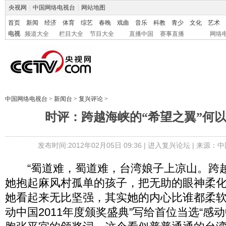
央视网
|
中国网络电视台
|
网站地图
首页
新闻
经济
体育
综艺
春晚
戏曲
音乐
科教
青少
文化
艺术
电视
频道大全
栏目大全
节目大全
直播中国
赛事直播
网络
中国网络电视台
>
新闻台
>
复兴评论
>
时评：跨越海峡的“希望之翼”何
发布时间:2012年02月05日 09:36 |
进入复兴论坛
| 来源：中
“蜀道难，蜀道难，台湾娘子上凉山。跨
她抱起麻风村孤单的孩子，把无助的眼神柔
她看起来无比坚强，其实她的内心比谁都柔软
动中国2011年度颁奖盛典”写给首位当选“感