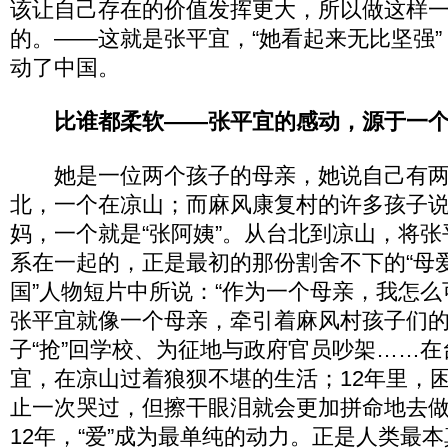
该让自己存在的价值发挥更大，所以做这样
的。——这就是张平宜，“她看起来无比坚强
动了中国。
比谁都柔软——张平宜的感动，源于一
她是一位两个孩子的母亲，她说自己有两
北，一个在凉山；而麻风康复村的许多孩子
妈，一个就是“张阿姨”。从台北到凉山，将
系在一起的，正是最初的那份割舍不下的“母爱
国”人物短片中所说：“作为一个母亲，我怎么
张平宜就像一个母亲，牵引着麻风村孩子们
子“抢”回学校、为征地与政府官员吵架……
宜，在凉山过着狼狈不堪的生活；12年里，
止一次哭过，但擦干眼泪就会更加拼命地去
12年，“爱”成为最单纯的动力。正是人类最本