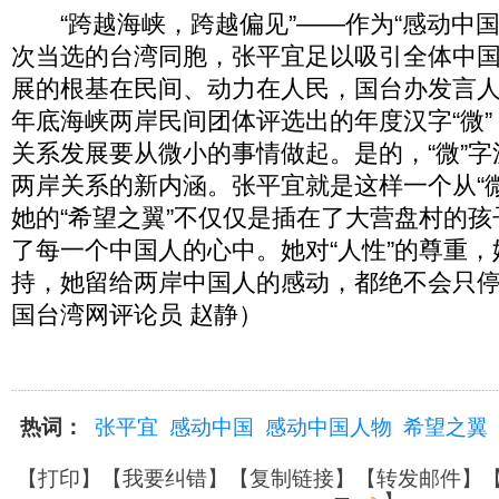
“跨越海峡，跨越偏见”——作为“感动中国人
次当选的台湾同胞，张平宜足以吸引全体中
展的根基在民间、动力在人民，国台办发言
年底海峡两岸民间团体评选出的年度汉字“微”
关系发展要从微小的事情做起。是的，“微”
两岸关系的新内涵。张平宜就是这样一个从“
她的“希望之翼”不仅仅是插在了大营盘村的
了每一个中国人的心中。她对“人性”的尊重，
持，她留给两岸中国人的感动，都绝不会只停留
国台湾网评论员 赵静）
热词：
张平宜
感动中国
感动中国人物
希望之翼
【
打印
】【
我要纠错
】【
复制链接
】【
转发邮件
】