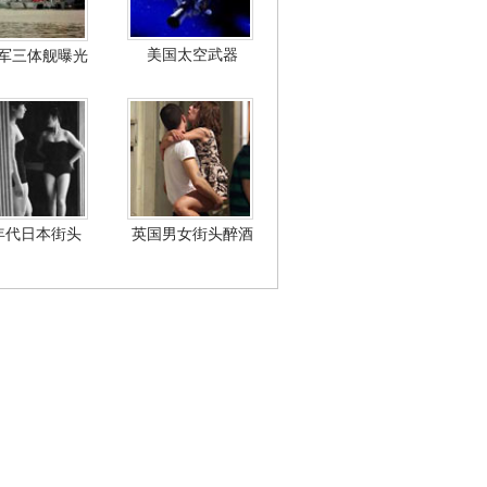
美国太空武器
军三体舰曝光
年代日本街头
英国男女街头醉酒