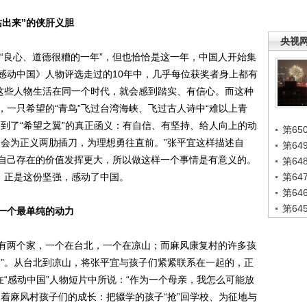
站出来”的侠肝义胆
央视
“良心、道德很糟的一年”，但也恰恰是这一年，中国人开始集
感动中国》人物评选走过的10年中，几乎每位获奖者身上都有
和这些人物生活在同一个时代，就会感到踏实、有信心。而这种
一只希望的“青鸟”飞过台湾海峡、飞过古人诗中“难以上青
到了“希望之翼”的真正函义：有自信、有坚持、给人向上的动
第65
，会为正义两肋插刀，为理想勇往直前。”张平宜这样描述自
第6
自己存在的价值发挥更大，所以做这样一个事情是有意义的。
第6
，正是这份坚强，感动了中国。
第6
第6
第6
一个最单纯的动力
两个家，一个在台北，一个在凉山；而麻风康复村的许多孩
姨”。从台北到凉山，将张平宜与孩子们紧紧联系在一起的，正
在“感动中国”人物短片中所说：“作为一个母亲，我怎么可能放
着麻风村孩子们的成长：把辍学的孩子“抢”回学校、为征地与