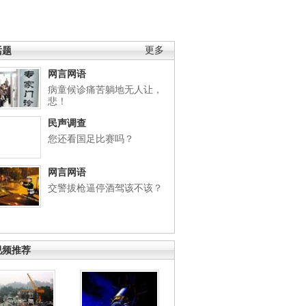
话题
更多
网言网语
病童候诊痛苦躺地无人让，
悲！
民声调查
您还看国足比赛吗？
网言网语
交警拔枪逼停酒驾该不该？
视频推荐