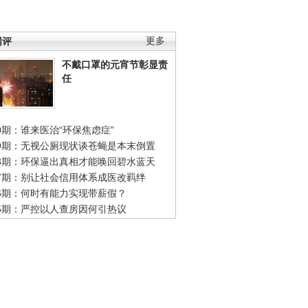
网评
更多
不戴口罩的元宵节彰显责
任
0期：谁来医治“环保焦虑症”
49期：无视公厕现状谈苍蝇是本末倒置
48期：环保逼出真相才能唤回碧水蓝天
47期：别让社会信用体系成医改羁绊
46期：何时有能力实现带薪假？
45期：严控以人查房因何引热议