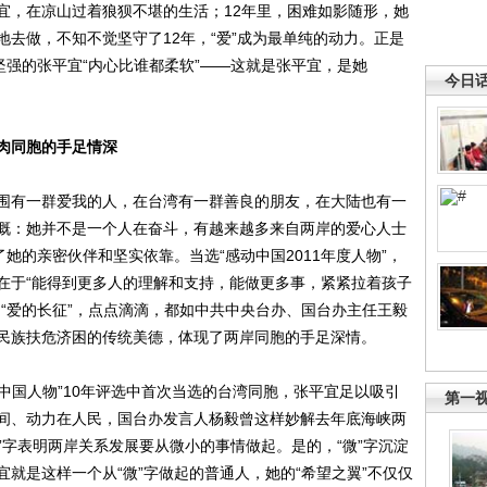
宜，在凉山过着狼狈不堪的生活；12年里，困难如影随形，她
去做，不知不觉坚守了12年，“爱”成为最单纯的动力。正是
坚强的张平宜“内心比谁都柔软”——这就是张平宜，是她
今日
肉同胞的手足情深
有一群爱我的人，在台湾有一群善良的朋友，在大陆也有一
慨：她并不是一个人在奋斗，有越来越多来自两岸的爱心人士
她的亲密伙伴和坚实依靠。当选“感动中国2011年度人物”，
在于“能得到更多人的理解和支持，能做更多事，紧紧拉着孩子
“爱的长征”，点点滴滴，都如中共中央台办、国台办主任王毅
民族扶危济困的传统美德，体现了两岸同胞的手足深情。
中国人物”10年评选中首次当选的台湾同胞，张平宜足以吸引
第一
间、动力在人民，国台办发言人杨毅曾这样妙解去年底海峡两
微”字表明两岸关系发展要从微小的事情做起。是的，“微”字沉淀
就是这样一个从“微”字做起的普通人，她的“希望之翼”不仅仅