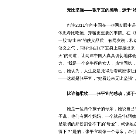
无比坚强——张平宜的感动，源于“
也许2011年的中国在一些网友眼中是
体思考比吃饱、穿暖更重要的事情。在《
一股“站出来”的侠义品质，有网友说，
侠义之气，同样也在张平宜身上突显出来，
天”的蜀道，让两岸中国人真真切切地体会
力。“我是一个金牛座的女人，热情固执
己，她认为，人生总是觉得活着就应该让
——这就是张平宜，“她看起来无比坚强”
比谁都柔软——张平宜的感动，源于
她是一位两个孩子的母亲，她说自己有
子说，他们有两个妈妈，一个就是“张阿
是最初的那份割舍不下的“母爱”，就像她
得下？”是的，张平宜就像一个母亲，牵引