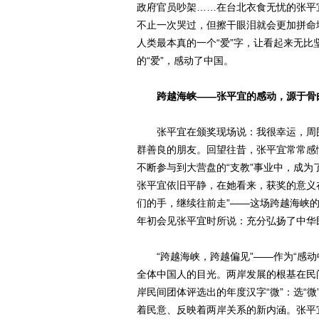
政府官员吵架……在台北衣食无忧的张平
不止一次哭过，但擦干眼泪就会更加拼命地
人类最本真的一个“爱”字，让看起来无比
的“爱”，感动了中国。
跨越海峡——张平宜的感动，源于骨
张平宜在颁奖现场说：我很幸运，周围
群善良的朋友。回望往昔，张平宜常常感
不断参与到大营盘的“支教”事业中，成为了
张平宜依旧平静，在她看来，获奖的意义
们的手，继续往前走”——这场跨越海峡的
年初会见张平宜时所说：充分弘扬了中华
“跨越海峡，跨越偏见”——作为“感动
全体中国人的目光。两岸发展的根基在民
岸民间团体评选出的年度汉字“微”：选“
着民意、反映着两岸关系的新内涵。张平宜