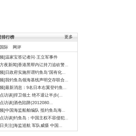
时排行榜
更多
国际
网评
视频]温家宝答记者问·王立军事件
东方夜新闻]香港黑帮内讧持刀追砍警...
视频]日政府实施所谓钓鱼岛“国有化...
视频]我钓鱼岛领海基线声明交存联合...
视频]最新消息：9名日本右翼登钓鱼...
焦点访谈]捍卫领土 绝不退让半步(...
点访谈]酒色陷阱(2012080...
视频]中国海监船舶编队 抵钓鱼岛海...
焦点访谈]钓鱼岛：中国主权不容侵犯...
今日关注]海监巡航 军队威慑 中国...