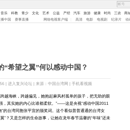
音乐
科教
青少
文化
艺术
公益
产经
汽车
旅游
健康
时尚
三农
商
直播中国
赛事直播
网络电视客户端
|
高清
电影
电视剧
纪录片
动
的“希望之翼”何以感动中国？
6 |
进入复兴论坛
| 来源：中国台湾网 |
手机看视频
跨越海峡，跨越偏见，她抱起麻风村孤单的孩子，把无助的眼
，其实她的内心比谁都柔软。”——这是央视“感动中国2011
物”的台湾同胞张平宜的颁奖词。这个看似普普通通的台湾女
翼”？又是怎样的生命故事，让她在龙年春节温馨的“年味”还未