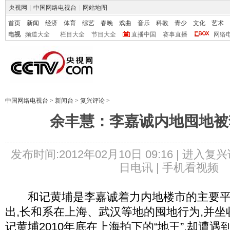
央视网
|
中国网络电视台
|
网站地图
首页
新闻
经济
体育
综艺
春晚
戏曲
音乐
科教
青少
文化
艺术
电视
频道大全
栏目大全
节目大全
直播中国
赛事直播
网络
中国网络电视台
>
新闻台
>
复兴评论
>
余丰慧：李嘉诚内地囤地被
发布时间:2012年02月10日 09:16 |
进入复兴
日电讯 |
手机看视频
和记黄埔是李嘉诚着力内地楼市的主要平台
出,长和系在上海、武汉等地的囤地行为,并坐
记黄埔2010年底在上海拍下的“地王”,却遭遇