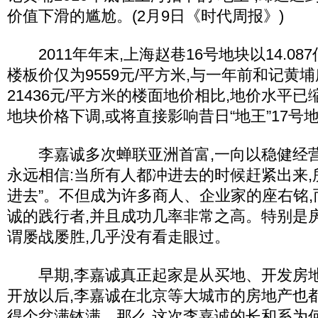
价值下滑的尴尬。(2月9日《时代周报》)
2011年年末,上海赵巷16号地块以14.08
楼板价仅为9559元/平方米,与一年前和记黄
21436元/平方米的楼面地价相比,地价水平已
地块价格下调,或将直接影响昔日“地王”17
李嘉诚多次蝉联亚洲首富,一向以稳健经营著
永远相信:当所有人都冲进去的时候赶紧出来
进去”。不但成为许多商人、企业家的座右铭
诚的践行者,并且成功几率非常之高。特别是
谓屡战屡胜,几乎没有看走眼过。
早期,李嘉诚真正起家是从买地、开发房地
开放以后,李嘉诚在北京等大城市的房地产也
得个盆满钵满。那么,这次李嘉诚的长和系为