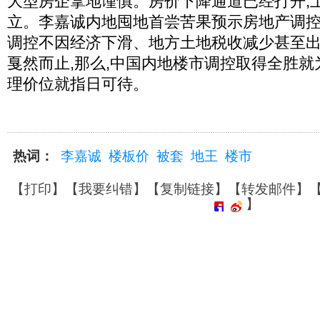
大型房企拿地谨慎。房价下降通道已经打开,
立。李嘉诚内地囤地首尝苦果预示房地产调控
调控不因经济下滑、地方土地税收减少甚至
戛然而止,那么,中国内地楼市调控取得全胜就
理价位就指日可待。
热词：
李嘉诚
楼板价
被套
地王
楼市
【
打印
】【
我要纠错
】【
复制链接
】【
转发邮件
】
】