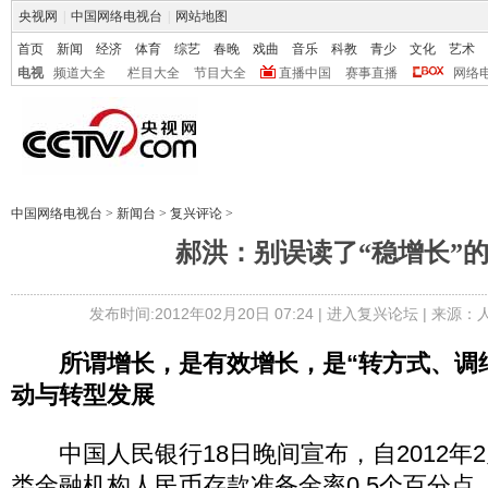
央视网
|
中国网络电视台
|
网站地图
首页
新闻
经济
体育
综艺
春晚
戏曲
音乐
科教
青少
文化
艺术
电视
频道大全
栏目大全
节目大全
直播中国
赛事直播
网络
中国网络电视台
>
新闻台
>
复兴评论
>
郝洪：别误读了“稳增长”
发布时间:2012年02月20日 07:24 |
进入复兴论坛
| 来源：
所谓增长，是有效增长，是“转方式、调
动与转型发展
中国人民银行18日晚间宣布，自2012年2
类金融机构人民币存款准备金率0.5个百分点