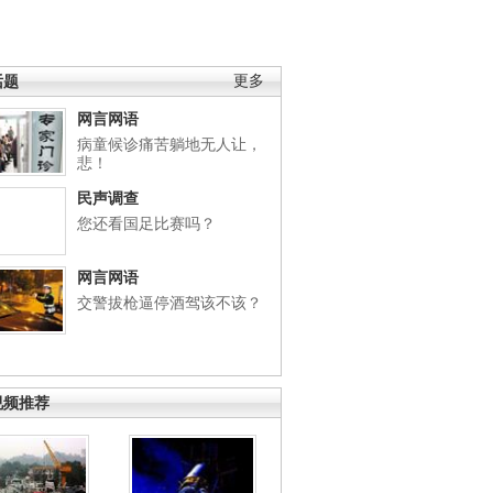
话题
更多
网言网语
病童候诊痛苦躺地无人让，
悲！
民声调查
您还看国足比赛吗？
网言网语
交警拔枪逼停酒驾该不该？
视频推荐