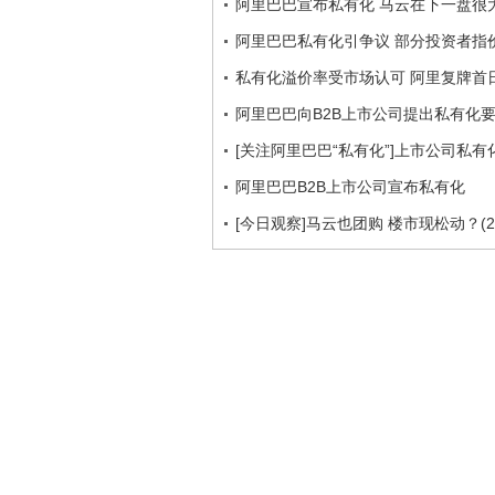
阿里巴巴宣布私有化 马云在下一盘很
阿里巴巴私有化引争议 部分投资者指
私有化溢价率受市场认可 阿里复牌首日
阿里巴巴向B2B上市公司提出私有化
[关注阿里巴巴“私有化”]上市公司私
阿里巴巴B2B上市公司宣布私有化
[今日观察]马云也团购 楼市现松动？(201