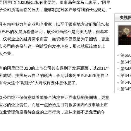
里巴巴B2B提出私有化要约。董事局主席马云表示，“阿里
子公司所需面临的压力，能够制定对客户最有利的长远规划。”
央视
有精神魅力的企业和企业家，以至于很多地方政府和论坛都
阿里巴巴的发展历程也证明，该公司虽然不是完美无缺，但基本
。仅就企业的融资需求而言，融资绝不仅仅是为了圈钱，更重
市公司的身份与这一利益导向发生冲突，那么就应该放弃上
人企业。
第65
第6
阿里巴巴B2B的上市公司其实遇到了发展瓶颈，以2011年
第6
所减缓。按照马云自己的说法，长期以来阿里巴巴B2B用自己
第6
第6
而今天这个“泥腿子”大哥或许要休息休息了。
第6
公司绝不仅仅意味着能够合法地在证券市场融资圈钱，更意
应尽的企业责任。而这一点恰恰是目前很多国内A股市场上市
企业管理角度看待企业的上市行为，这从来都不是免费的午