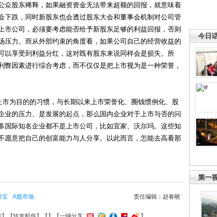
众股东稀释，如果融资资金无法带来超额的回报，就意味着
会下跌，同时新股东也会透过股东大会和董事会机制对公司管
上市公司，必须要考虑能否给予新股东足够的利益回报，否则
今日
场压力。而从外部约束的角度看，如果公司自己的经营收益的
可以享受到利益分红，这对既有股东来说同样会是损失。所
利弊因素进行综合考虑，而不仅仅是把上市视为是一种荣誉，
市为目的的习惯，与长期以来上市荣誉化、圈钱惯例化、股
企业的压力、是发展的起点，那么国内企业对于上市与否的问
多国际知名企业都不是上市公司，比如宜家、沃尔玛。这些知
不愿意把自己的创富能力与人分享。以此而言，怎能去高看那
第一
付宝
A股市场
责任编辑：赵春晓
接
】【
转发邮件
】【
】
【一键分享
】