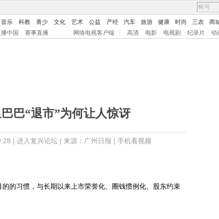
音乐
科教
青少
文化
艺术
公益
产经
汽车
旅游
健康
时尚
三农
商
直播中国
赛事直播
网络电视客户端
|
高清
电影
电视剧
纪录片
动
巴巴“退市”为何让人惊讶
28 |
进入复兴论坛
| 来源：广州日报 |
手机看视频
的的习惯，与长期以来上市荣誉化、圈钱惯例化、股东约束