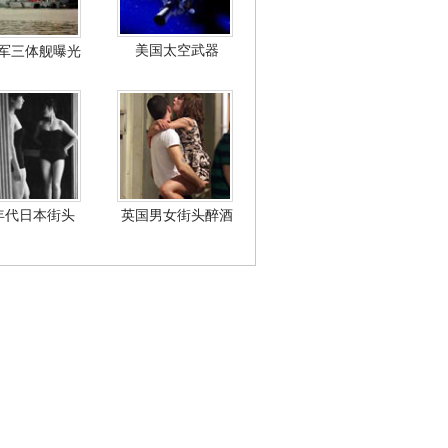
美国太空武器
军三体舰曝光
年代日本街头
英国男女街头醉酒