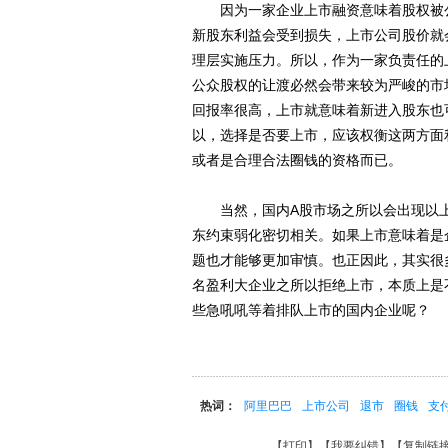
因为一家企业上市融资意味着股权被公
新股东利益会受到损失，上市公司股价就
理层实施压力。所以，作为一家负责任的
公众股权的让渡必然会带来较为严峻的市
回报率很高，上市就意味着新进入股东也
以，选择是否要上市，应该权衡这两方面
或者是合理合法圈钱的资格而已。
当然，国内A股市场之所以会出现以上
东约束弱化密切相关。如果上市意味着是
题也才能够更加审慎。也正因此，其实很
名盈利大企业之所以拒绝上市，本质上是
些急吼吼等着排队上市的国内企业呢？
热词：
阿里巴巴
上市公司
退市
圈钱
支
【
打印
】【
我要纠错
】【
复制链