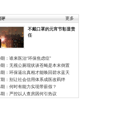
网评
更多
不戴口罩的元宵节彰显责
任
0期：谁来医治“环保焦虑症”
49期：无视公厕现状谈苍蝇是本末倒置
48期：环保逼出真相才能唤回碧水蓝天
47期：别让社会信用体系成医改羁绊
46期：何时有能力实现带薪假？
45期：严控以人查房因何引热议