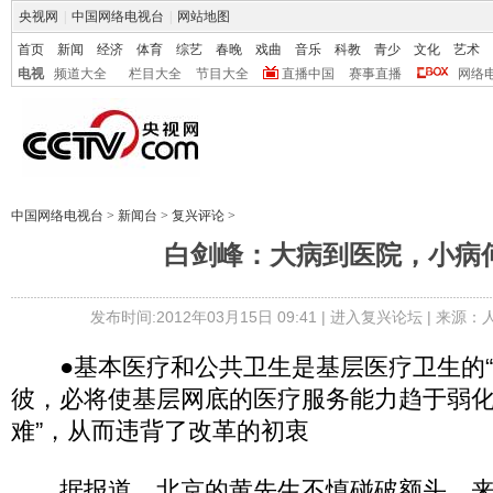
央视网
|
中国网络电视台
|
网站地图
首页
新闻
经济
体育
综艺
春晚
戏曲
音乐
科教
青少
文化
艺术
电视
频道大全
栏目大全
节目大全
直播中国
赛事直播
网络
中国网络电视台
>
新闻台
>
复兴评论
>
白剑峰：大病到医院，小病
发布时间:2012年03月15日 09:41 |
进入复兴论坛
| 来源：
●基本医疗和公共卫生是基层医疗卫生的“
彼，必将使基层网底的医疗服务能力趋于弱化
难”，从而违背了改革的初衷
据报道，北京的黄先生不慎碰破额头，来