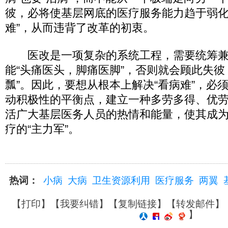
彼，必将使基层网底的医疗服务能力趋于弱化
难”，从而违背了改革的初衷。
医改是一项复杂的系统工程，需要统筹兼
能“头痛医头，脚痛医脚”，否则就会顾此失彼
瓢”。因此，要想从根本上解决“看病难”，必
动积极性的平衡点，建立一种多劳多得、优
活广大基层医务人员的热情和能量，使其成
疗的“主力军”。
热词：
小病
大病
卫生资源利用
医疗服务
两翼
【
打印
】【
我要纠错
】【
复制链接
】【
转发邮件
】
】