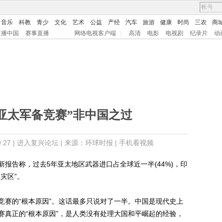
音乐
科教
青少
文化
艺术
公益
产经
汽车
旅游
健康
时尚
三农
商
直播中国
赛事直播
网络电视客户端
|
高清
电影
电视剧
纪录片
动
亚太军备竞赛”非中国之过
27 |
进入复兴论坛
| 来源：环球时报 |
手机看视频
告称，过去5年亚太地区武器进口占全球近一半(44%)，印
灾区”。
赛的“根本原因”。这话最多只说对了一半。中国是现代史上
赛真正的“根本原因”，是人类没有处理大国和平崛起的经验，