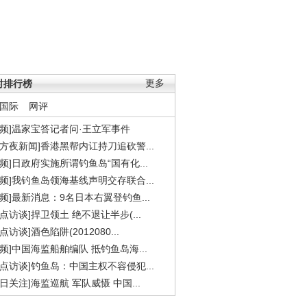
时排行榜
更多
国际
网评
视频]温家宝答记者问·王立军事件
东方夜新闻]香港黑帮内讧持刀追砍警...
视频]日政府实施所谓钓鱼岛“国有化...
视频]我钓鱼岛领海基线声明交存联合...
视频]最新消息：9名日本右翼登钓鱼...
焦点访谈]捍卫领土 绝不退让半步(...
点访谈]酒色陷阱(2012080...
视频]中国海监船舶编队 抵钓鱼岛海...
焦点访谈]钓鱼岛：中国主权不容侵犯...
今日关注]海监巡航 军队威慑 中国...