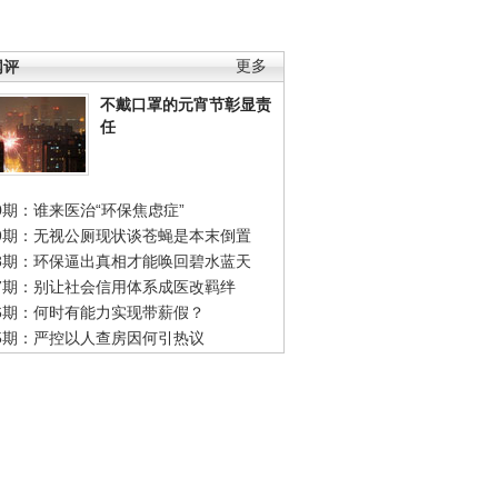
网评
更多
不戴口罩的元宵节彰显责
任
0期：谁来医治“环保焦虑症”
49期：无视公厕现状谈苍蝇是本末倒置
48期：环保逼出真相才能唤回碧水蓝天
47期：别让社会信用体系成医改羁绊
46期：何时有能力实现带薪假？
45期：严控以人查房因何引热议