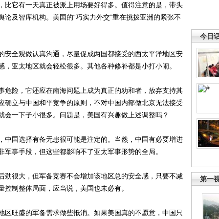
比它有一天真正被派上用场要好得多。值得注意的是，带头
舆论及智库机构。美国的“巧实力外交”重在挑拨亚洲的紧张不
今日
安全观做认真沟通，尽量促成两国都接受的西太平洋地区安
感，亚太地区就会轻松很多。其他各种修补都是小打小闹。
危险，它还应在南海问题上成为真正的劝和者，放弃支持其
应确立与中国和平竞争的原则，不对中国内部做北京无法接受
就会一下子小很多。问题是，美国有兴趣做上述调整吗？
中国选择有备无患很可能是注定的。当然，中国有必要增进
非军事手段，但这些都影响不了亚太军事形势的全局。
劲很大，但军备竞赛不会增加该地区总的安全感，只要不减
第一
量控制整体局面，应当说，美国也未必有。
区旺盛的军备需求做些抵消。如果美国真的不愿意，中国只