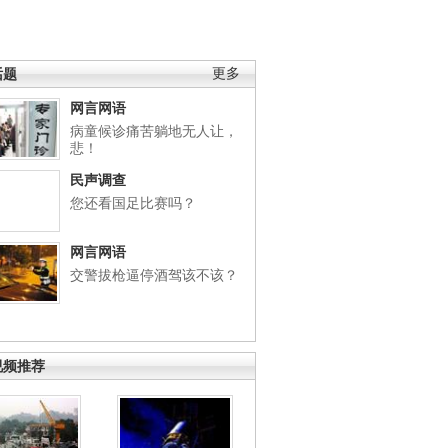
话题
更多
网言网语
病童候诊痛苦躺地无人让，
悲！
民声调查
您还看国足比赛吗？
网言网语
交警拔枪逼停酒驾该不该？
视频推荐