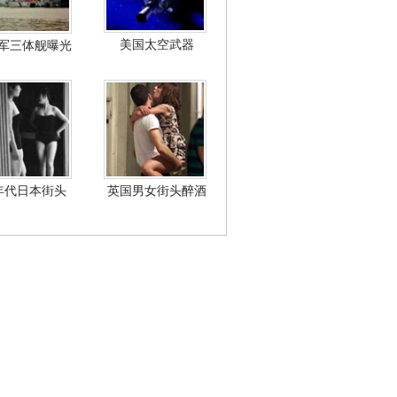
美国太空武器
军三体舰曝光
年代日本街头
英国男女街头醉酒