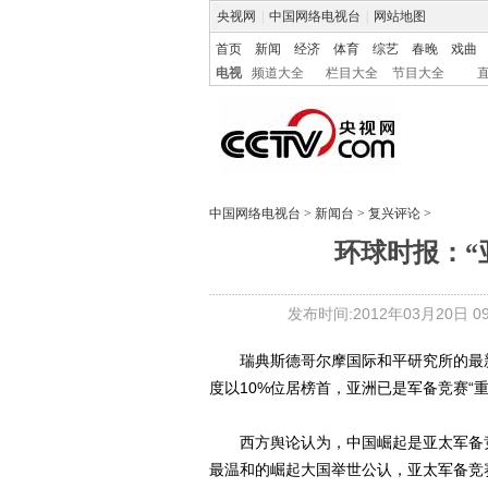
央视网
|
中国网络电视台
|
网站地图
首页
新闻
经济
体育
综艺
春晚
戏曲
电视
频道大全
栏目大全
节目大全
中国网络电视台
>
新闻台
>
复兴评论
>
环球时报：“
发布时间:2012年03月20日 09:
瑞典斯德哥尔摩国际和平研究所的最新报
度以10%位居榜首，亚洲已是军备竞赛“重
西方舆论认为，中国崛起是亚太军备竞
最温和的崛起大国举世公认，亚太军备竞