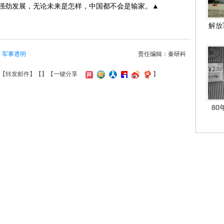
强劲发展，无论未来是怎样，中国都不会是输家。▲
解放
军事透明
责任编辑：秦研科
【
转发邮件
】【
】
【一键分享
】
80