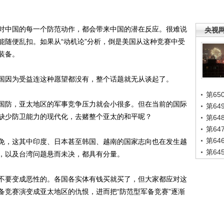
中国的每一个防范动作，都会带来中国的潜在反应。很难说
央视
能随便乱扣。如果从“动机论”分析，倒是美国从这种竞赛中受
装备。
因为受益连这种愿望都没有，整个话题就无从谈起了。
第65
防，亚太地区的军事竞争压力就会小很多。但在当前的国际
第6
缺少防卫能力的现代化，去赌整个亚太的和平呢？
第6
第6
第6
，这其中印度、日本甚至韩国、越南的国家志向也在发生越
第6
，以及台湾问题悬而未决，都具有分量。
要变成恶性的。各国各实体有钱买就买了，但大家都应对这
备竞赛演变成亚太地区的仇恨，进而把“防范型军备竞赛”逐渐