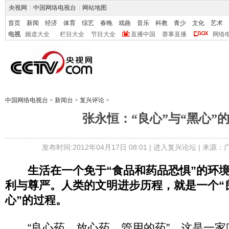
央视网
|
中国网络电视台
|
网站地图
首页
新闻
经济
体育
综艺
春晚
戏曲
音乐
科教
青少
文化
艺术
电视
频道大全
栏目大全
节目大全
直播中国
赛事直播
网络
中国网络电视台
>
新闻台
>
复兴评论
>
张永恒：“良心”与“黑心”
发布时间:2012年04月17日 08:01 |
进入复兴论坛
| 来源：
生活在一个免于“食品和药品恐惧”的环
利与尊严。人类的文明进步历程，就是一个“
心”的过程。
“良心药、放心药、管用的药”，这是一家