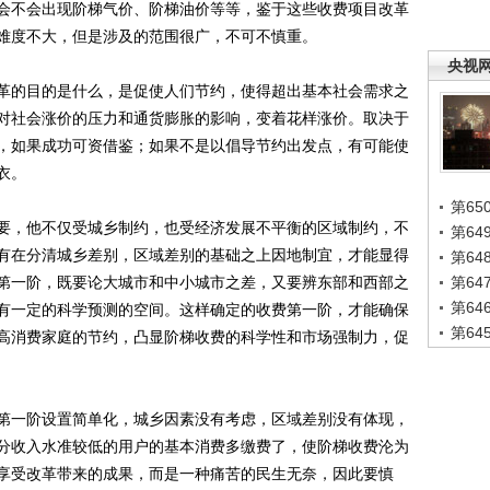
会不会出现阶梯气价、阶梯油价等等，鉴于这些收费项目改革
难度不大，但是涉及的范围很广，不可不慎重。
央视
的目的是什么，是促使人们节约，使得超出基本社会需求之
对社会涨价的压力和通货膨胀的影响，变着花样涨价。取决于
，如果成功可资借鉴；如果不是以倡导节约出发点，有可能使
衣。
第65
，他不仅受城乡制约，也受经济发展不平衡的区域制约，不
第6
有在分清城乡差别，区域差别的基础之上因地制宜，才能显得
第6
第一阶，既要论大城市和中小城市之差，又要辨东部和西部之
第6
第6
有一定的科学预测的空间。这样确定的收费第一阶，才能确保
第6
高消费家庭的节约，凸显阶梯收费的科学性和市场强制力，促
一阶设置简单化，城乡因素没有考虑，区域差别没有体现，
分收入水准较低的用户的基本消费多缴费了，使阶梯收费沦为
享受改革带来的成果，而是一种痛苦的民生无奈，因此要慎