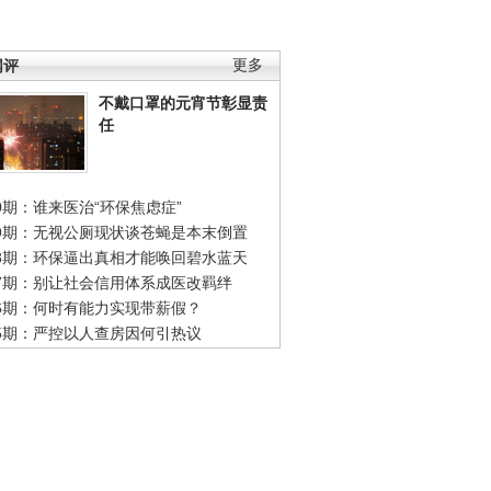
网评
更多
不戴口罩的元宵节彰显责
任
0期：谁来医治“环保焦虑症”
49期：无视公厕现状谈苍蝇是本末倒置
48期：环保逼出真相才能唤回碧水蓝天
47期：别让社会信用体系成医改羁绊
46期：何时有能力实现带薪假？
45期：严控以人查房因何引热议