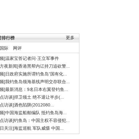
时排行榜
更多
国际
网评
视频]温家宝答记者问·王立军事件
东方夜新闻]香港黑帮内讧持刀追砍警...
视频]日政府实施所谓钓鱼岛“国有化...
视频]我钓鱼岛领海基线声明交存联合...
视频]最新消息：9名日本右翼登钓鱼...
焦点访谈]捍卫领土 绝不退让半步(...
点访谈]酒色陷阱(2012080...
视频]中国海监船舶编队 抵钓鱼岛海...
焦点访谈]钓鱼岛：中国主权不容侵犯...
今日关注]海监巡航 军队威慑 中国...