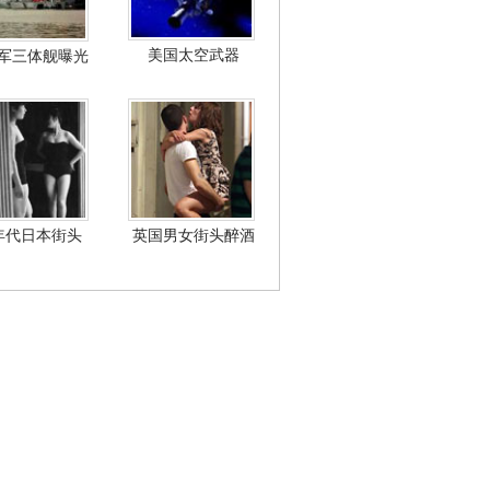
美国太空武器
军三体舰曝光
年代日本街头
英国男女街头醉酒