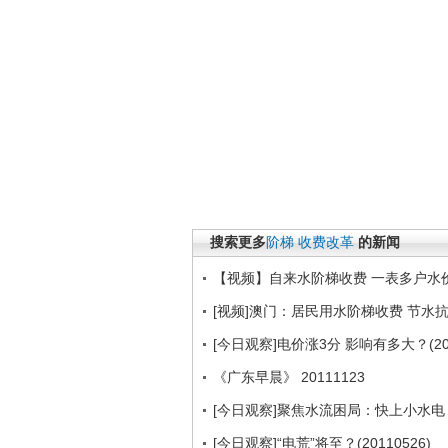
搜索更多
阶梯
收费改革
的新闻
【视频】自来水阶梯收费 一表多户水
[视频]澳门：居民用水阶梯收费 节水
[今日观察]电价涨3分 影响有多大？(201
《广东早晨》 20111123
[今日观察]聚焦水流困局：快上小水电 隐含
[今日观察]“电荒”将至？(20110526)