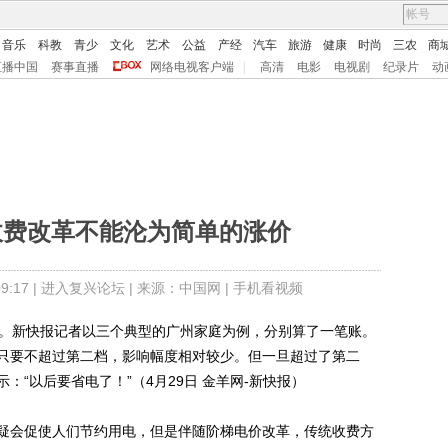
音乐
科教
青少
文化
艺术
公益
产经
汽车
旅游
健康
时尚
三农
商
直播中国
赛事直播
网络电视客户端
|
高清
电影
电视剧
纪录片
动
收费改革不能沦为简单的涨价
:17 |
进入复兴论坛
| 来源：中国网 |
手机看视频
。新快报记者以三个典型的广州家庭为例，分别算了一笔账。
只要不超过第二档，影响幅度相对较少。但一旦超过了第二
“以后要省电了！”（4月29日 金羊网-新快报）
会促使人们节约用电，但是伴随阶梯电价改革，传统收费方