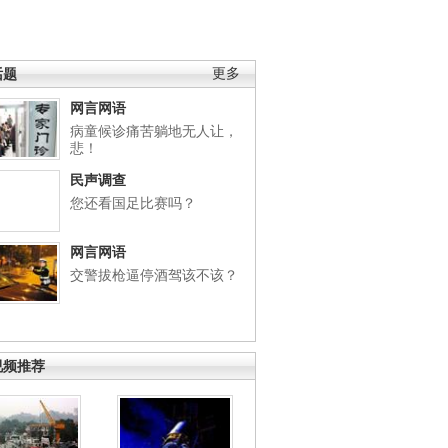
话题
更多
网言网语
病童候诊痛苦躺地无人让，
悲！
民声调查
您还看国足比赛吗？
网言网语
交警拔枪逼停酒驾该不该？
视频推荐