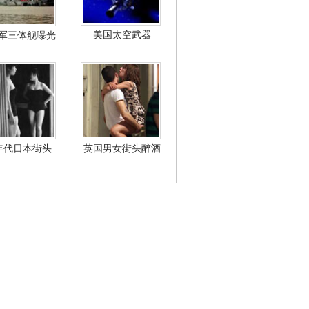
美国太空武器
军三体舰曝光
年代日本街头
英国男女街头醉酒