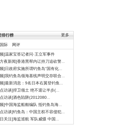
时排行榜
更多
国际
网评
视频]温家宝答记者问·王立军事件
东方夜新闻]香港黑帮内讧持刀追砍警...
视频]日政府实施所谓钓鱼岛“国有化...
视频]我钓鱼岛领海基线声明交存联合...
视频]最新消息：9名日本右翼登钓鱼...
焦点访谈]捍卫领土 绝不退让半步(...
点访谈]酒色陷阱(2012080...
视频]中国海监船舶编队 抵钓鱼岛海...
焦点访谈]钓鱼岛：中国主权不容侵犯...
今日关注]海监巡航 军队威慑 中国...