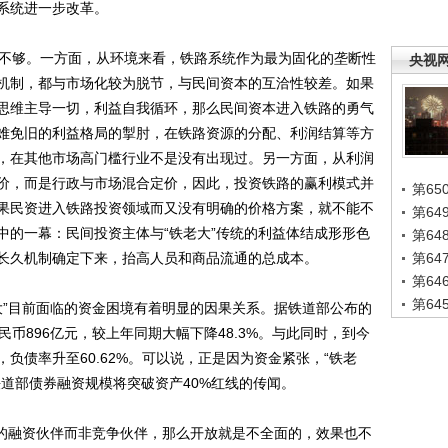
系统进一步改革。
不够。一方面，从环境来看，铁路系统作为最为固化的垄断性
央视
机制，都与市场化较为脱节，与民间资本的互洽性较差。如果
思维主导一切，利益自我循环，那么民间资本进入铁路的勇气
难免旧的利益格局的掣肘，在铁路资源的分配、利润结算等方
，在其他市场高门槛行业不是没有出现过。另一方面，从利润
价，而是行政与市场混合定价，因此，投资铁路的赢利模式并
第65
果民资进入铁路投资领域而又没有明确的价格方案，就不能不
第6
中的一幕：民间投资主体与“铁老大”传统的利益体结成形形色
第6
长久机制确定下来，抬高人员和商品流通的总成本。
第6
第6
第6
”目前面临的资金困境有着明显的因果关系。据铁道部公布的
币896亿元，较上年同期大幅下降48.3%。与此同时，到今
，负债率升至60.62%。可以说，正是因为资金紧张，“铁老
道部债券融资规模将突破资产40%红线的传闻。
的融资伙伴而非竞争伙伴，那么开放就是不全面的，效果也不