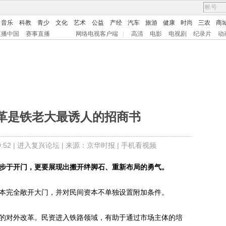
音乐
科教
青少
文化
艺术
公益
产经
汽车
旅游
健康
时尚
三农
商
直播中国
赛事直播
网络电视客户端
|
高清
电影
电视剧
纪录片
动
革是铁老大最诱人的招商书
52 |
进入复兴论坛
| 来源：京华时报 |
手机看视频
止步于开门，更要展现出搬开绊脚石、重新布局的勇气。
本完全敞开大门，并对民间资本不单独设置附加条件。
的对外改革。民资进入铁路领域，有助于通过市场主体的培