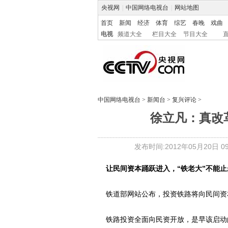
央视网
|
中国网络电视台
|
网站地图
首页
新闻
经济
体育
综艺
春晚
戏曲
电视
频道大全
栏目大全
节目大全
中国网络电视台
>
新闻台
>
复兴评论
>
徐立凡：真改
发布时间:2012年05月20日 09:
让民间资本踊跃进入，“铁老大”不能
铁道部网站公布，投资铁路将向民间资
铁路投资全面向民资开放，是早该启动