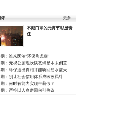
网评
更多
不戴口罩的元宵节彰显责
任
0期：谁来医治“环保焦虑症”
49期：无视公厕现状谈苍蝇是本末倒置
48期：环保逼出真相才能唤回碧水蓝天
47期：别让社会信用体系成医改羁绊
46期：何时有能力实现带薪假？
45期：严控以人查房因何引热议