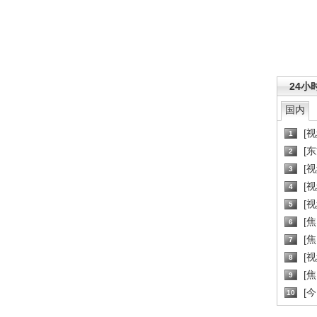
24小
国内
[
1
[
2
[
3
[
4
[
5
[
6
[焦
7
[
8
[
9
[
10