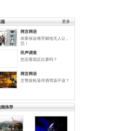
话题
更多
网言网语
病童候诊痛苦躺地无人让，
悲！
民声调查
您还看国足比赛吗？
网言网语
交警拔枪逼停酒驾该不该？
视频推荐