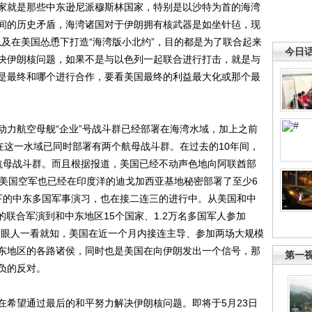
就是那些中东逊尼派穆斯林国家，特别是以沙特为首的海湾
间的历史矛盾，海湾诸国对于伊朗拥有核武器是如坐针毡，现
，以及在美国怂恿下打造“海湾版小北约”，目的都是为了联合起来
今日
决伊朗核问题，如果不是与以色列一起联合进行打击，就是与
是最终和哪个进行合作，要看美国最终的利益最大化或那个最
力航空母舰“企业”号战斗群已经部署在海湾水域，加上之前
在这一水域已同时部署有两个航母战斗群。在过去的10年间，
航母战斗群。而且根据报道，美国已经不动声色地向阿联酋部
，美国空军也已经在印度洋的迪戈加西亚基地秘密部署了至少6
导下的中东多国军事演习，也在接二连三的进行中。从美国和中
”的联合军演到和中东地区15个国家、1.2万名多国军人参加
演，明眼人一看就知，美国在近一个月内接连主导、参加两场大规模
东地区的各路诸侯，同时也是美国在向伊朗发出一个信号，那
第一
负的反对。
希望通过最后的和平努力解决伊朗核问题。即将于5月23日