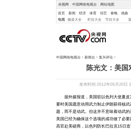
央视网
|
中国网络电视台
|
网站地图
首页
新闻
经济
体育
综艺
春晚
戏曲
电视
频道大全
栏目大全
节目大全
中国网络电视台
>
新闻台
>
复兴评论
>
陈光文：美国
发布时间:2012年05月20日 13
据外媒报道，美国驻以色列大使夏皮罗
要时美国愿意动用武力制止伊朗获得核武
题，而不是动武。但这并不意味着动武的
美国已经为确保这个选项的成功做了必要
高官赴美磋商，以色列防长巴拉克15日