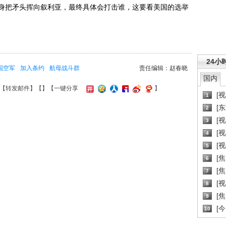
身把矛头挥向叙利亚，最终具体会打击谁，这要看美国的选举
24小
国空军
加入条约
航母战斗群
责任编辑：赵春晓
国内
【
转发邮件
】【
】
【一键分享
】
[
1
[
2
[
3
[
4
[
5
[
6
[焦
7
[
8
[
9
[
10