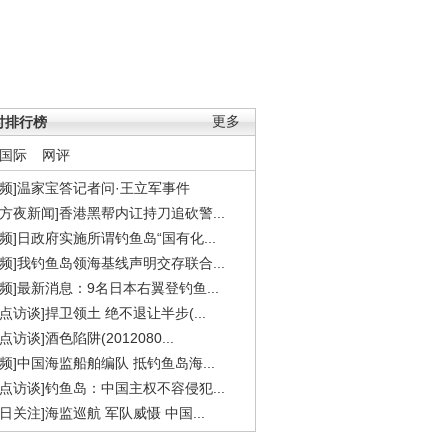
时排行榜
更多
国际
网评
视频]温家宝答记者问·王立军事件
东方夜新闻]香港黑帮内讧持刀追砍警...
视频]日政府实施所谓钓鱼岛“国有化...
视频]我钓鱼岛领海基线声明交存联合...
视频]最新消息：9名日本右翼登钓鱼...
焦点访谈]捍卫领土 绝不退让半步(...
点访谈]酒色陷阱(2012080...
视频]中国海监船舶编队 抵钓鱼岛海...
焦点访谈]钓鱼岛：中国主权不容侵犯...
今日关注]海监巡航 军队威慑 中国...