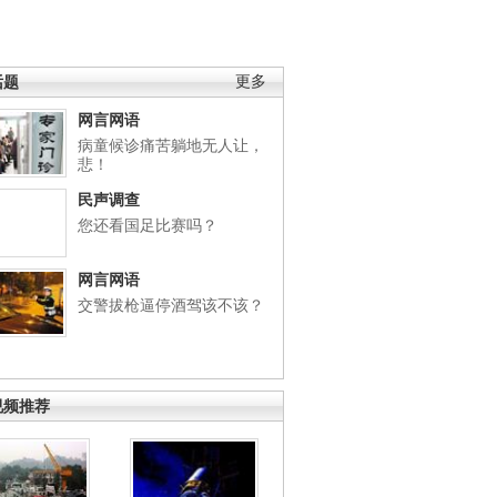
话题
更多
网言网语
病童候诊痛苦躺地无人让，
悲！
民声调查
您还看国足比赛吗？
网言网语
交警拔枪逼停酒驾该不该？
视频推荐