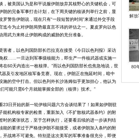
谈，被美国认为是和平说服伊朗放弃其核野心的关键机会，可
伊朗的完备军事打击计划，在下周关键的核谈判举行之前，显
解放
皮罗警告伊朗说，现在只有“一段短暂的时间”来通过外交手段
官迄今为止对伊朗局势最直言不讳的评估之一。夏皮罗向以色
动用武力来终止伊朗构成的威胁的充分准备。
害者，以色列国防部长巴拉克在接受《今日以色列报》采访
豁免权……一旦达到军事级核能力，即生产一件核武器或实施一
将在60天内造出一枚核弹。”而以色列国防部长也焦急地说，世
80
核武器及引发地区核军备竞赛。现在，伊朗正在拖延时间，暗中
设施的空中打击。但以色列外长沙洛姆似乎更加担心，他认为
们可能只需6个月就能掌握全部的（核弹）技术。”
23日开始的新一轮伊核问题六方会谈结果了！如果如伊朗驻
子能机构核专家的检查，重新加入《不扩散核武器条约》的附
暂时的紧张状态，至于怎样执行，还要看后续的进一步谈判结
核能的要求过于严格使伊朗不能接受，或者伊朗加入条约的附
，开战将不可避免。特别是这次美军的军事准备很充分，即便