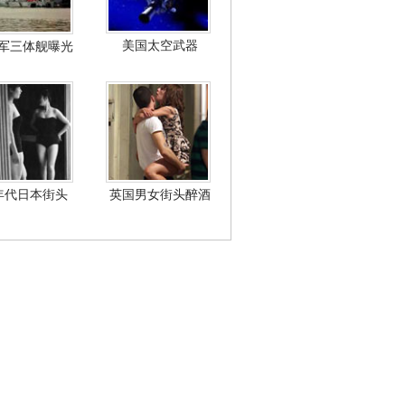
美国太空武器
军三体舰曝光
年代日本街头
英国男女街头醉酒