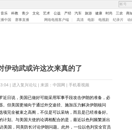
音乐
科教
青少
文化
艺术
公益
产经
汽车
旅游
健康
时尚
三农
商
直播中国
赛事直播
网络电视客户端
|
高清
电影
电视剧
纪录片
动
对伊动武或许这次来真的了
:04 |
进入复兴论坛
| 来源：中国网 |
手机看视频
近日说，美国已做好可能采用军事手段攻击伊朗的准备，必
器。但美国更倾向于通过外交途径、施加压力解决伊朗核问
选项完全被束之高阁，不仅是可以采纳，而且是已经准备好。
的计划。与美国大使的论调相配合的是，最近以色列频繁派出
造访美国，同美防长讨论伊朗问题。此外，一位以色列安全官员