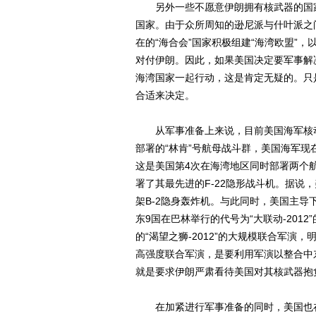
另外一些不愿意伊朗拥有核武器的国家
国家。由于众所周知的逊尼派与什叶派之
在的“海合会”国家积极组建“海湾欧盟”
对付伊朗。因此，如果美国决定要军事解
海湾国家一起行动，这是肯定无疑的。只
合适来决定。
从军事准备上来说，目前美国海军核动
部署的“林肯”号航母战斗群，美国海军现
这是美国第4次在海湾地区同时部署两个
署了其最先进的F-22隐形战斗机。据说
架B-2隐身轰炸机。与此同时，美国主
东9国在巴林举行的代号为“大联动-2012
的“渴望之狮-2012”的大规模联合军
高强度联合军演，是要利用军演以整合中
就是要求伊朗严肃看待美国对其核武器抱
在加紧进行军事准备的同时，美国也在