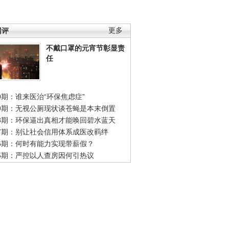
网评
更多
不戴口罩的元宵节彰显责
任
0期：谁来医治“环保焦虑症”
49期：无视公厕现状谈苍蝇是本末倒置
48期：环保逼出真相才能唤回碧水蓝天
47期：别让社会信用体系成医改羁绊
46期：何时有能力实现带薪假？
45期：严控以人查房因何引热议