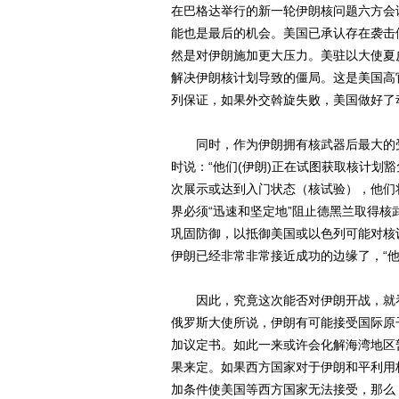
在巴格达举行的新一轮伊朗核问题六方会
能也是最后的机会。美国已承认存在袭击
然是对伊朗施加更大压力。美驻以大使夏
解决伊朗核计划导致的僵局。这是美国高
列保证，如果外交斡旋失败，美国做好了
同时，作为伊朗拥有核武器后最大的受
时说：“他们(伊朗)正在试图获取核计划
次展示或达到入门状态（核试验），他们
界必须“迅速和坚定地”阻止德黑兰取得
巩固防御，以抵御美国或以色列可能对核
伊朗已经非常非常接近成功的边缘了，“他
因此，究竟这次能否对伊朗开战，就看
俄罗斯大使所说，伊朗有可能接受国际原
加议定书。如此一来或许会化解海湾地区
果来定。如果西方国家对于伊朗和平利用
加条件使美国等西方国家无法接受，那么