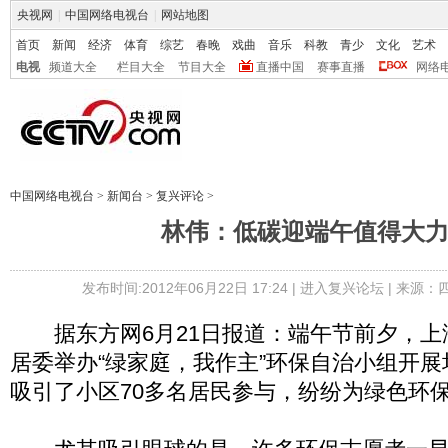
央视网
|
中国网络电视台
|
网站地图
首页
新闻
经济
体育
综艺
春晚
戏曲
音乐
科教
青少
文化
艺术
电视
频道大全
栏目大全
节目大全
直播中国
赛事直播
网络
中国网络电视台
>
新闻台
>
复兴评论
>
林伟：低碳迎端午值得大
发布时间:2012年06月22日 17:24 |
进入复兴论坛
| 来源：
据东方网6月21日报道：端午节前夕，上
居委举办“绿家庭，我作主”环保自治小组开
吸引了小区70多名居民参与，纷纷为绿色环