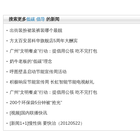
搜索更多
低碳
倡导
的新闻
出街装扮裙装裤装哪个最靓
方太百安居科华旗舰店5周年大酬宾
广州“文明餐桌”行动：提倡用公筷 吃不完打包
奶牛老板的“低碳”理念
呼图壁县启动节能宣传周活动
积极响应节能宣传周 长虹智能节能电视献礼
广州“文明餐桌”行动：提倡用公筷 吃不完打包
200个环保袋5分钟被“抢光”
[视频]国内联播快讯
[新闻1+1]慢性病 要快治（20120522）