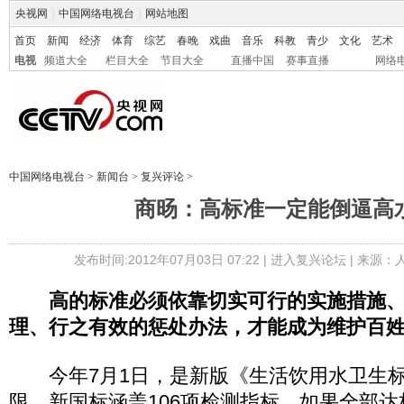
央视网
|
中国网络电视台
|
网站地图
首页
新闻
经济
体育
综艺
春晚
戏曲
音乐
科教
青少
文化
艺术
电视
频道大全
栏目大全
节目大全
直播中国
赛事直播
网络
中国网络电视台
>
新闻台
>
复兴评论
>
商旸：高标准一定能倒逼高
发布时间:2012年07月03日 07:22 |
进入复兴论坛
| 来源：
高的标准必须依靠切实可行的实施措施
理、行之有效的惩处办法，才能成为维护百
今年7月1日，是新版《生活饮用水卫生标
限。新国标涵盖106项检测指标，如果全部