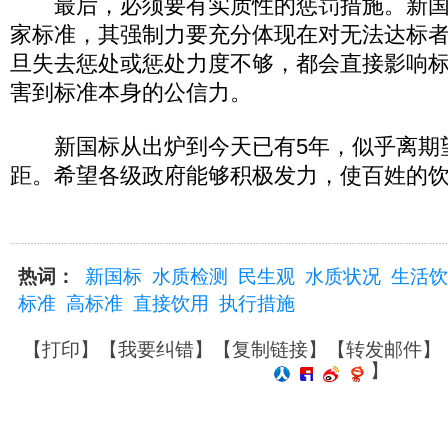
最后，必须要有实质性的惩罚措施。新国
家标准，其强制力要充分体现在对无法达标
旦失去惩处或惩处力度不够，都会直接影响
害到标准本身的公信力。
新国标从出炉到今天已有5年，似乎离期
距。希望各级政府能够积极发力，使百姓的
热词：
新国标
水质检测
民生观
水质状况
生活饮
标准
高标准
直接饮用
执行措施
【
打印
】【
我要纠错
】【
复制链接
】【
转发邮件
】
】