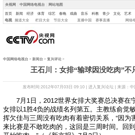
央视网
|
中国网络电视台
|
网站地图
首页
新闻
经济
体育
综艺
春晚
戏曲
音乐
科教
青少
文化
艺术
电视
频道大全
栏目大全
节目大全
直播中国
赛事直播
网络
中国网络电视台
>
新闻台
>
复兴评论
>
王石川：女排“输球因没吃肉”不
发布时间:2012年07月03日 09:10 |
进入复兴论坛
| 来源：中
7月1日，2012世界女排大奖赛总决赛在
女排以1胜4负的战绩名列第五。主教练俞觉
挥欠佳与三周没有吃肉有着密切关系，“因为
来比赛是不敢吃肉的，这回是三周时间。回