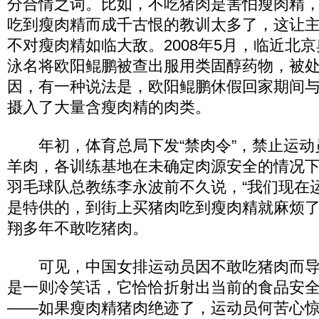
分合情之词。比如，不吃猪肉是害怕瘦肉精
吃到瘦肉精而成千古恨的教训太多了，这让
不对瘦肉精如临大敌。2008年5月，临近北
泳名将欧阳鲲鹏被查出服用类固醇药物，被
因，有一种说法是，欧阳鲲鹏休假回家期间
摄入了大量含瘦肉精的肉类。
年初，体育总局下发“禁肉令”，禁止运动
羊肉，各训练基地在未确定肉源安全的情况
羽毛球队总教练李永波前不久说，“我们现在
是特供的，到街上买猪肉吃到瘦肉精就麻烦了
翔多年不敢吃猪肉。
可见，中国女排运动员因不敢吃猪肉而导
是一则冷笑话，它恰恰折射出当前的食品安
——如果瘦肉精猪肉绝迹了，运动员何苦心