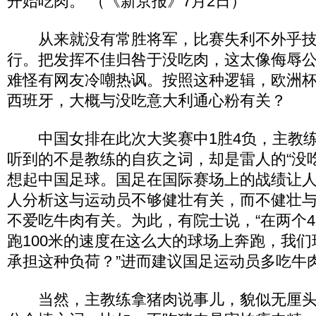
开始吃肉。”（《新京报》7月2日）
从来就没有常胜将军，比赛失利不外乎技
行。把发挥不佳归咎于没吃肉，这太像侮辱
难怪有网友冷嘲热讽。按照这种逻辑，欧洲杯
西班牙，大概与没吃意大利通心粉有关？
中国女排在此次大奖赛中1胜4负，主教练
听到的不是教练的自疚之词，却是雷人的“没
想起中国足球。国足在国际赛场上的战绩让
人分析这与运动员不够健壮有关，而不健壮
不爱吃牛肉有关。为此，有院士说，“在两个4
跑100米的速度在这么大的球场上奔跑，我
承担这种负荷？”进而建议国足运动员多吃牛
当然，主教练拿猪肉说事儿，貌似无厘头