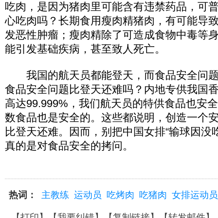
吃肉，是因为猪肉里可能含有违禁药品，可
心吃肉吗？长期食用瘦肉精猪肉，有可能导
发恶性肿瘤；瘦肉精除了可造成食物中毒等
能引发基础疾病，甚至致人死亡。
我国的航天员都能登天，而食品安全问题
食品安全问题比登天还难吗？内地专供我国
高达99.999%，我们航天员的特供食品也安
数食品也是安全的。这些都说明，创造一个
比登天还难。因而，别把中国女排“输球因没
真的是对食品安全的拷问。
热词：
主教练
运动员
吃烤肉
吃猪肉
女排运动员
【
打印
】【
我要纠错
】【
复制链接
】【
转发邮件
】