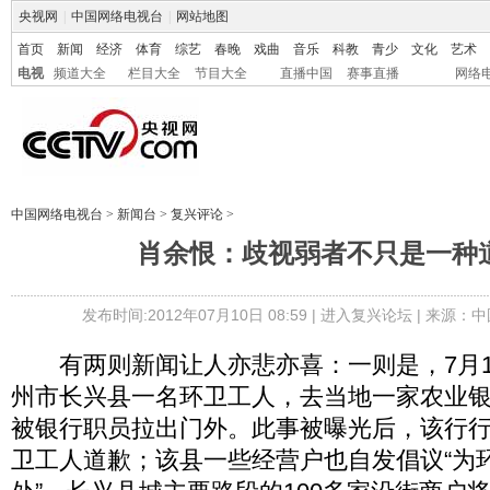
央视网
|
中国网络电视台
|
网站地图
首页
新闻
经济
体育
综艺
春晚
戏曲
音乐
科教
青少
文化
艺术
电视
频道大全
栏目大全
节目大全
直播中国
赛事直播
网络
中国网络电视台
>
新闻台
>
复兴评论
>
肖余恨：歧视弱者不只是一种
发布时间:2012年07月10日 08:59 |
进入复兴论坛
| 来源：中
有两则新闻让人亦悲亦喜：一则是，7月1
州市长兴县一名环卫工人，去当地一家农业
被银行职员拉出门外。此事被曝光后，该行
卫工人道歉；该县一些经营户也自发倡议“为