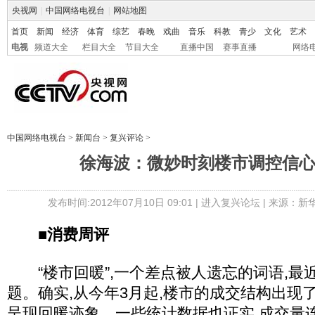
央视网
|
中国网络电视台
|
网站地图
首页
新闻
经济
体育
综艺
春晚
戏曲
音乐
科教
青少
文化
艺术
电视
频道大全
栏目大全
节目大全
直播中国
赛事直播
网络
中国网络电视台
>
新闻台
>
复兴评论
>
徐海波：微妙时刻楼市调控信
发布时间:2012年07月10日 09:01 |
进入复兴论坛
| 来源：新
■消费周评
“楼市回暖”,一个差点被人遗忘的词语,最
题。确实,从今年3月起,楼市的成交结构出现
呈现回暖迹象。一些统计数据也证实,成交量