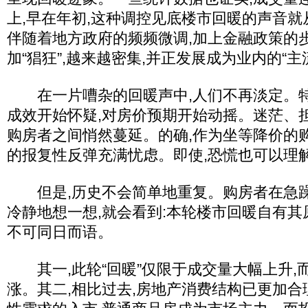
上,早在年初,这种调控见底楼市回暖的声音
伴随着地方政府的频频微调,加上金融政策的
加“猖狂”,越来越密集,并正发展成为业内的“主
在一片嘈杂的回暖声中,人们不再淡定。特
成效开始怀疑,对房价预期开始动摇。迷茫、
购房者之间悄然蔓延。的确,作为坐等降价的
的报复性反弹充满忧虑。即使,恐慌也可以理
但是,历史不会简单地重复。购房者在急躁
冷静地想一想,就会看到:本轮楼市回暖自有其原因
不可同日而语。
其一,此轮“回暖”仅限于成交量大幅上升,
涨。其二,相比过去,房地产消费结构已更加