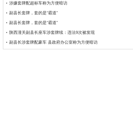
涉嫌套牌配超标车称为方便暗访
副县长套牌，套的是“霸道”
副县长套牌，套的是“霸道”
陕西潼关副县长座车涉套牌续：违法9次被发现
副县长涉套牌配豪车 县政府办公室称为方便暗访