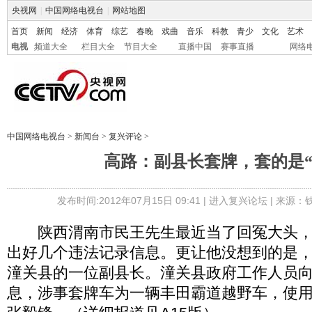
央视网
|
中国网络电视台
|
网站地图
首页
新闻
经济
体育
综艺
春晚
戏曲
音乐
科教
青少
文化
艺术
电视
频道大全
栏目大全
节目大全
直播中国
赛事直播
网络
中国网络电视台
>
新闻台
>
复兴评论
>
高路：副县长套牌，套的是“
发布时间:2012年07月15日 09:41 |
进入复兴论坛
| 来源：
陕西渭南市民王先生最近当了回冤大头，
出好几个违法记录信息。更让他没想到的是
潼关县的一位副县长。潼关县政府工作人员
息，涉事套牌车为一辆丰田霸道越野车，使