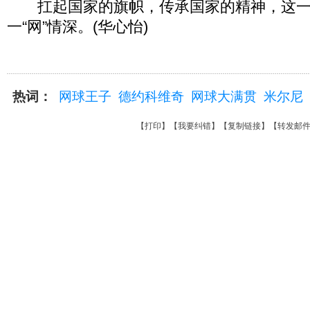
扛起国家的旗帜，传承国家的精神，这一
一“网”情深。(华心怡)
热词：
网球王子
德约科维奇
网球大满贯
米尔尼
【
打印
】【
我要纠错
】【
复制链接
】【
转发邮