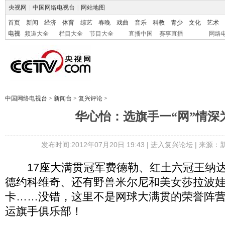
央视网
|
中国网络电视台
|
网站地图
首页
新闻
经济
体育
综艺
春晚
戏曲
音乐
科教
青少
文化
艺术
电视
频道大全
栏目大全
节目大全
直播中国
赛事直播
网络
中国网络电视台
>
新闻台
>
复兴评论
>
华心怡：选旗手一“网”情深
发布时间:2012年07月20日 19:43 |
进入复兴论坛
| 来源：
17座大满贯冠军费德勒、红土六冠王纳达
德约科维奇、还有野兽米尔尼和美女莎拉波娃
卡……没错，这里不是网球大满贯的荣誉阵
运旗手俱乐部！