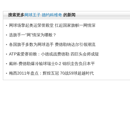
搜索更多
网球王子
德约科维奇
的新闻
网球场擎起奥运荣誉殿堂 扛起国家旗帜一网情深
选旗手一“网”情深为哪般？
各国旗手多数为网球选手 费德勒纳达尔引领潮流
ATP索爱赛前瞻：小德或战费德勒 四巨头会师成疑
戴杯-费德勒爆冷输球瑞士0-2 锦织圭告负日本平
梅西2011年盘点：辉煌五冠 70战59球超越时代